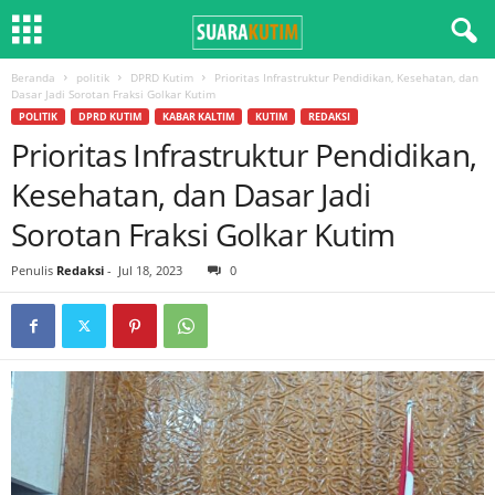
Beranda
politik
DPRD Kutim
Prioritas Infrastruktur Pendidikan, Kesehatan, dan
Dasar Jadi Sorotan Fraksi Golkar Kutim
POLITIK
DPRD KUTIM
KABAR KALTIM
KUTIM
REDAKSI
Prioritas Infrastruktur Pendidikan,
Kesehatan, dan Dasar Jadi
Sorotan Fraksi Golkar Kutim
Penulis
Redaksi
-
Jul 18, 2023
0