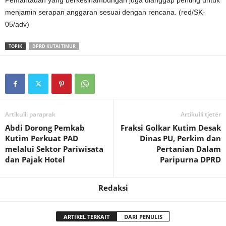
menjamin serapan anggaran sesuai dengan rencana. (red/SK-
05/adv)
TOPIK
DPRD KUTAI TIMUR
Artikulli paraprak
Artikulli tjetër
Abdi Dorong Pemkab
Fraksi Golkar Kutim Desak
Kutim Perkuat PAD
Dinas PU, Perkim dan
melalui Sektor Pariwisata
Pertanian Dalam
dan Pajak Hotel
Paripurna DPRD
Redaksi
ARTIKEL TERKAIT
DARI PENULIS