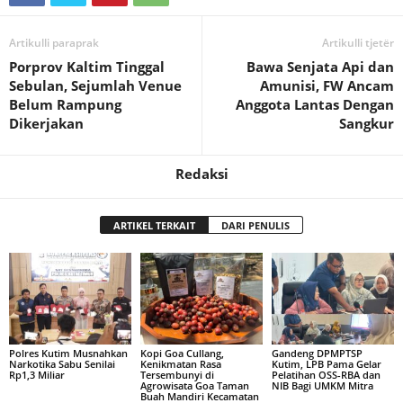
Artikulli paraprak
Artikulli tjetër
Porprov Kaltim Tinggal
Bawa Senjata Api dan
Sebulan, Sejumlah Venue
Amunisi, FW Ancam
Belum Rampung
Anggota Lantas Dengan
Dikerjakan
Sangkur
Redaksi
ARTIKEL TERKAIT
DARI PENULIS
Polres Kutim Musnahkan
Kopi Goa Cullang,
Gandeng DPMPTSP
Narkotika Sabu Senilai
Kenikmatan Rasa
Kutim, LPB Pama Gelar
Rp1,3 Miliar
Tersembunyi di
Pelatihan OSS-RBA dan
Agrowisata Goa Taman
NIB Bagi UMKM Mitra
Buah Mandiri Kecamatan