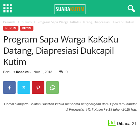
Beranda
hukum
Program Sapa Warga KaKaKu Datang, Diapresiasi Dukcapil Kutim
HUKUM
KUTIM
Program Sapa Warga KaKaKu
Datang, Diapresiasi Dukcapil
Kutim
Penulis
Redaksi
-
Nov 1, 2018
0
Camat Sangatta Selatan Hasdiah ketika menerima penghargaan dari Bupati Ismunandar
di Peringatan HUT Kutim ke 19 tahun 2018 lalu.
Dibaca 21