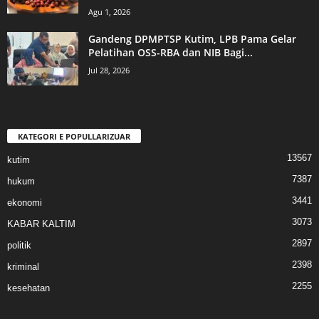
Agu 1, 2026
Gandeng DPMPTSP Kutim, LPB Pama Gelar
Pelatihan OSS-RBA dan NIB Bagi...
Jul 28, 2026
KATEGORI E POPULLARIZUAR
13567
kutim
7387
hukum
3441
ekonomi
3073
KABAR KALTIM
2897
politik
2398
kriminal
2255
kesehatan