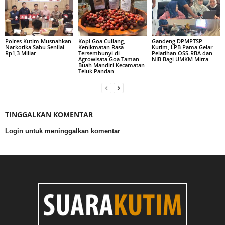
Polres Kutim Musnahkan
Kopi Goa Cullang,
Gandeng DPMPTSP
Narkotika Sabu Senilai
Kenikmatan Rasa
Kutim, LPB Pama Gelar
Rp1,3 Miliar
Tersembunyi di
Pelatihan OSS-RBA dan
Agrowisata Goa Taman
NIB Bagi UMKM Mitra
Buah Mandiri Kecamatan
Teluk Pandan
TINGGALKAN KOMENTAR
Login untuk meninggalkan komentar