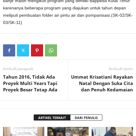
banjir masih mengikuti program yang dimiliki Bappeda Kutai Timur
karenanya beberapa program yang diajukan untuk tahun depan
meliputi pembuatan folder air pintu air dan pompanisasi.(SK-02/SK-
03/SK-11)
Artikulli paraprak
Artikulli tjetër
Tahun 2016, Tidak Ada
Ummat Krisatiani Rayakan
Proyek Multi Years Tapi
Natal Dengan Suka Cita
Proyek Besar Tetap Ada
dan Penuh Kedamaian
ARTIKEL TERKAIT
DARI PENULIS