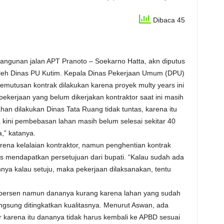
Dibaca 45
ngunan jalan APT Pranoto – Soekarno Hatta, akn diputus
leh Dinas PU Kutim. Kepala Dinas Pekerjaan Umum (DPU)
emutusan kontrak dilakukan karena proyek multy years ini
a pekerjaan yang belum dikerjakan kontraktor saat ini masih
an dilakukan Dinas Tata Ruang tidak tuntas, karena itu
ga kini pembebasan lahan masih belum selesai sekitar 40
a,” katanya.
ena kelalaian kontraktor, namun penghentian kontrak
s mendapatkan persetujuan dari bupati. “Kalau sudah ada
annya kalau setuju, maka pekerjaan dilaksanakan, tentu
5 persen namun dananya kurang karena lahan yang sudah
ngsung ditingkatkan kualitasnya. Menurut Aswan, ada
r karena itu dananya tidak harus kembali ke APBD sesuai