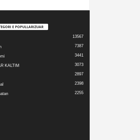
TEGORI E POPULLARIZUAR
13567
7387
m
3441
omi
3073
R KALTIM
2897
2398
al
2255
atan