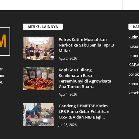
ARTIKEL LAINNYA
KA
kutim
Polres Kutim Musnahkan
Narkotika Sabu Senilai Rp1,3
huku
Miliar
ekon
Agu 2, 2026
KABA
ar
Kopi Goa Cullang,
politik
Kenikmatan Rasa
in.
Tersembunyi di Agrowisata
e,
krimin
Goa Taman Buah...
keseh
Agu 1, 2026
Gandeng DPMPTSP Kutim,
LPB Pama Gelar Pelatihan
OSS-RBA dan NIB Bagi...
Jul 28, 2026