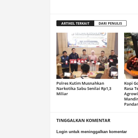
ARTIKEL TERKAIT
DARI PENULIS
Polres Kutim Musnahkan
Kopi G
Narkotika Sabu Senilai Rp1,3
Rasa T
Miliar
Agrowi
Mandir
Panda
TINGGALKAN KOMENTAR
Login untuk meninggalkan komentar