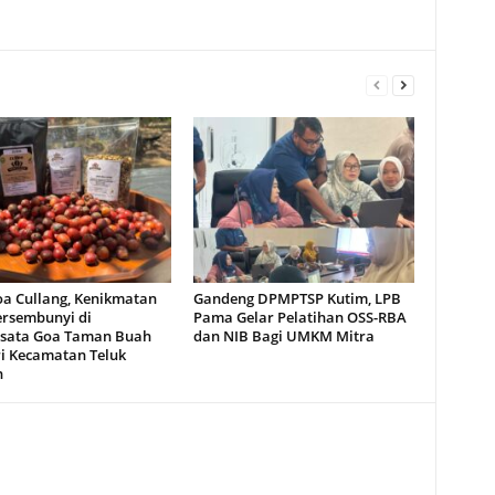
oa Cullang, Kenikmatan
Gandeng DPMPTSP Kutim, LPB
ersembunyi di
Pama Gelar Pelatihan OSS-RBA
sata Goa Taman Buah
dan NIB Bagi UMKM Mitra
i Kecamatan Teluk
n