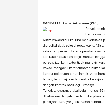
n
&
A
k
SANGATTA,Suara Kutim.com (26/5)
u
Proyek pemba
r
a
kontraknya o
t
Kutim Aswandini Eka Tirta menyebutkan p
diprediksi tidak selesai tepat waktu. “Sis
sekitar 75 persen. Karena pembebasan lah
kontraktor tidak bisa kerja. Bahkan hing
persen, jadi kontraktor tidak mungkin kerj
Aswan mengakui keterlambatan bukan kar
karena pekerjaan tahun jamak, yang haru
bupati, baru diajukan lagi untuk kelanjut
dengan kontrak baru lagi,” katanya.
Terkait anggaran, diakui belum tuntas 7
dibebaskan dan jalan sudah dikerjakan la
pekerjaan baru yang dikerjakan kontrakto