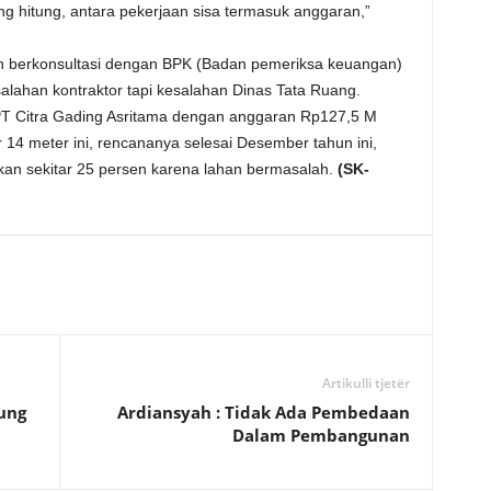
ng hitung, antara pekerjaan sisa termasuk anggaran,”
 berkonsultasi dengan BPK (Badan pemeriksa keuangan)
lahan kontraktor tapi kesalahan Dinas Tata Ruang.
 PT Citra Gading Asritama dengan anggaran Rp127,5 M
 14 meter ini, rencananya selesai Desember tahun ini,
akan sekitar 25 persen karena lahan bermasalah.
(SK-
Artikulli tjetër
ung
Ardiansyah : Tidak Ada Pembedaan
Dalam Pembangunan