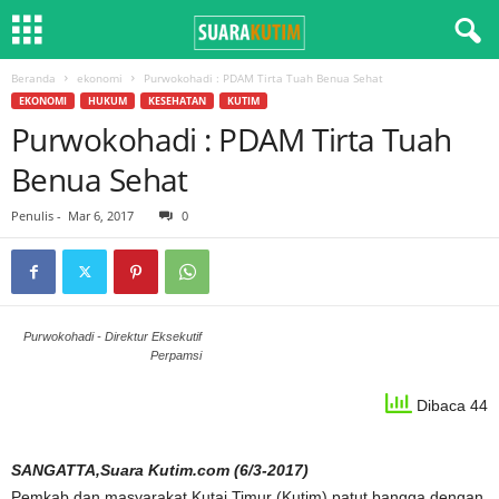
Beranda
ekonomi
Purwokohadi : PDAM Tirta Tuah Benua Sehat
EKONOMI
HUKUM
KESEHATAN
KUTIM
Purwokohadi : PDAM Tirta Tuah
Benua Sehat
Penulis
-
Mar 6, 2017
0
Purwokohadi - Direktur Eksekutif
Perpamsi
Dibaca 44
SANGATTA,Suara Kutim.com (6/3-2017)
Pemkab dan masyarakat Kutai Timur (Kutim) patut bangga dengan