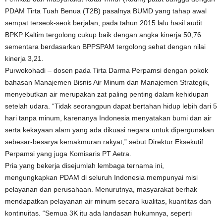
PDAM Tirta Tuah Benua (T2B) pasalnya BUMD yang tahap awal
sempat terseok-seok berjalan, pada tahun 2015 lalu hasil audit
BPKP Kaltim tergolong cukup baik dengan angka kinerja 50,76
sementara berdasarkan BPPSPAM tergolong sehat dengan nilai
kinerja 3,21.
Purwokohadi – dosen pada Tirta Darma Perpamsi dengan pokok
bahasan Manajemen Bisnis Air Minum dan Manajemen Strategik,
menyebutkan air merupakan zat paling penting dalam kehidupan
setelah udara. “Tidak seorangpun dapat bertahan hidup lebih dari 5
hari tanpa minum, karenanya Indonesia menyatakan bumi dan air
serta kekayaan alam yang ada dikuasi negara untuk dipergunakan
sebesar-besarya kemakmuran rakyat,” sebut Direktur Eksekutif
Perpamsi yang juga Komisaris PT Aetra.
Pria yang bekerja disejumlah lembaga ternama ini,
mengungkapkan PDAM di seluruh Indonesia mempunyai misi
pelayanan dan perusahaan. Menurutnya, masyarakat berhak
mendapatkan pelayanan air minum secara kualitas, kuantitas dan
kontinuitas. “Semua 3K itu ada landasan hukumnya, seperti