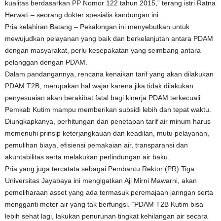
kualitas berdasarkan PP Nomor 122 tahun 2015,” terang istri Ratna
Herwati – seorang dokter spesialis kandungan ini.
Pria kelahiran Batang – Pekalongan ini menyebutkan untuk
mewujudkan pelayanan yang baik dan berkelanjutan antara PDAM
dengan masyarakat, perlu kesepakatan yang seimbang antara
pelanggan dengan PDAM.
Dalam pandangannya, rencana kenaikan tarif yang akan dilakukan
PDAM T2B, merupakan hal wajar karena jika tidak dilakukan
penyesuaian akan berakibat fatal bagi kinerja PDAM terkecuali
Pemkab Kutim mampu memberikan subsidi lebih dan tepat waktu.
Diungkapkanya, perhitungan dan penetapan tarif air minum harus
memenuhi prinsip keterjangkauan dan keadilan, mutu pelayanan,
pemulihan biaya, efisiensi pemakaian air, transparansi dan
akuntabilitas serta melakukan perlindungan air baku.
Pria yang juga tercatata sebagai Pembantu Rektor (PR) Tiga
Universitas Jayabaya ini mengigatkan Aji Mirni Mawarni, akan
pemeliharaan asset yang ada termasuk peremajaan jaringan serta
mengganti meter air yang tak berfungsi. “PDAM T2B Kutim bisa
lebih sehat lagi, lakukan penurunan tingkat kehilangan air secara