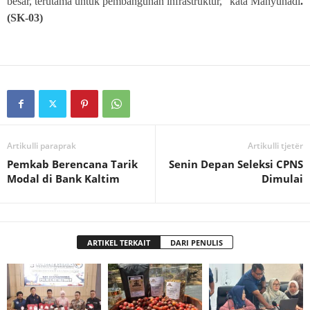
besar, terutama untuk pembangunan infrastruktur,” kata Mahyunadi
.
(SK-03)
Artikulli paraprak
Artikulli tjetër
Pemkab Berencana Tarik
Senin Depan Seleksi CPNS
Modal di Bank Kaltim
Dimulai
ARTIKEL TERKAIT
DARI PENULIS