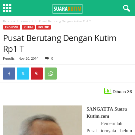
Beranda
ekonomi
Pusat Berutang Dengan Kutim Rp1 T
EKONOMI
KUTIM
POLITIK
Pusat Berutang Dengan Kutim
Rp1 T
Penulis
-
Nov 20, 2014
0
Dibaca 36
SANGATTA,Suara
Kutim.com
Pemerintah
Pusat ternyata belum