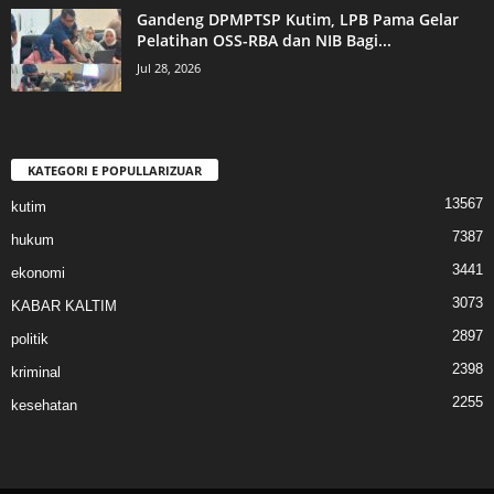
Gandeng DPMPTSP Kutim, LPB Pama Gelar
Pelatihan OSS-RBA dan NIB Bagi...
Jul 28, 2026
KATEGORI E POPULLARIZUAR
13567
kutim
7387
hukum
3441
ekonomi
3073
KABAR KALTIM
2897
politik
2398
kriminal
2255
kesehatan