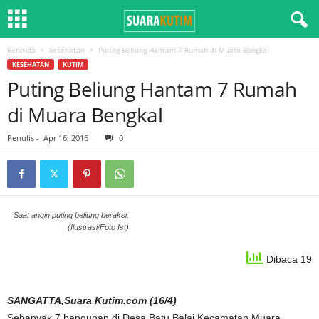
Beranda
kesehatan
Puting Beliung Hantam 7 Rumah di Muara Bengkal
KESEHATAN
KUTIM
Puting Beliung Hantam 7 Rumah
di Muara Bengkal
Penulis
-
Apr 16, 2016
0
Saat angin puting beliung beraksi.
(Ilustrasi/Foto Ist)
Dibaca 19
SANGATTA,Suara Kutim.com (16/4)
Sebanyak 7 bangunan di Desa Batu Balai Kecamatan Muara