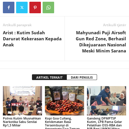
Artikulli paraprak
Artikulli tjetër
Arist : Kutim Sudah
Mahyunadi Puji Airsoft
Darurat Kekerasan Kepada
Gun Red Zone, Berhasil
Anak
Dikejuaraan Nasional
Meski Minim Sarana
ARTIKEL TERKAIT
DARI PENULIS
Polres Kutim Musnahkan
Kopi Goa Cullang,
Gandeng DPMPTSP
Narkotika Sabu Senilai
Kenikmatan Rasa
Kutim, LPB Pama Gelar
Rp1,3 Miliar
Tersembunyi di
Pelatihan OSS-RBA dan
Agrowisata Goa Taman
NIB Bagi UMKM Mitra