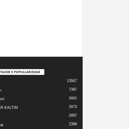
TEGORI E POPULLARIZUAR
13567
7387
m
3441
omi
3073
R KALTIM
2897
2398
al