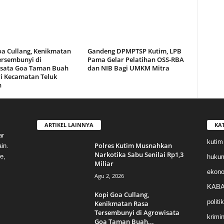
oa Cullang, Kenikmatan
Gandeng DPMPTSP Kutim, LPB
ersembunyi di
Pama Gelar Pelatihan OSS-RBA
sata Goa Taman Buah
dan NIB Bagi UMKM Mitra
i Kecamatan Teluk
n
ARTIKEL LAINNYA
KA
ar
kutim
Polres Kutim Musnahkan
in.
Narkotika Sabu Senilai Rp1,3
e,
huku
Miliar
ekon
Agu 2, 2026
KABA
Kopi Goa Cullang,
politik
Kenikmatan Rasa
Tersembunyi di Agrowisata
krimin
Goa Taman Buah...