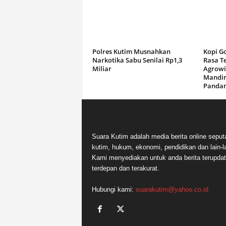
Polres Kutim Musnahkan
Kopi G
Narkotika Sabu Senilai Rp1,3
Rasa T
Miliar
Agrowi
Mandir
Panda
Suara Kutim adalah media berita online seput
kutim, hukum, ekonomi, pendidikan dan lain-la
Kami menyediakan untuk anda berita terupdat
terdepan dan terakurat.
Hubungi kami:
suarakutim@yahoo.co.id