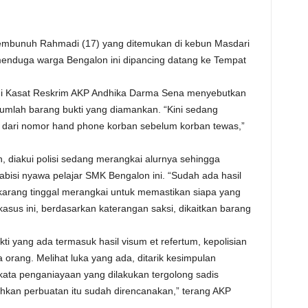
embunuh Rahmadi (17) yang ditemukan di kebun Masdari
 menduga warga Bengalon ini dipancing datang ke Tempat
gi Kasat Reskrim AKP Andhika Darma Sena menyebutkan
ejumlah barang bukti yang diamankan. “Kini sedang
pan dari nomor hand phone korban sebelum korban tewas,”
, diakui polisi sedang merangkai alurnya sehingga
bisi nyawa pelajar SMK Bengalon ini. “Sudah ada hasil
Sekarang tinggal merangkai untuk memastikan siapa yang
sus ini, berdasarkan katerangan saksi, dikaitkan barang
kti yang ada termasuk hasil visum et refertum, kepolisian
orang. Melihat luka yang ada, ditarik kesimpulan
ata penganiayaan yang dilakukan tergolong sadis
ahkan perbuatan itu sudah direncanakan,” terang AKP