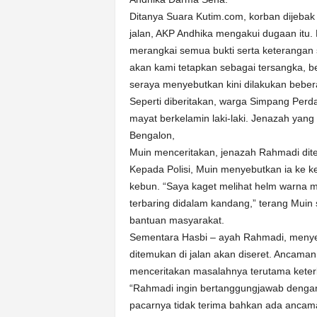
Ditanya Suara Kutim.com, korban dijeba
jalan, AKP Andhika mengakui dugaan itu. 
merangkai semua bukti serta keterangan 
akan kami tetapkan sebagai tersangka, be
seraya menyebutkan kini dilakukan bebera
Seperti diberitakan, warga Simpang Per
mayat berkelamin laki-laki. Jenazah yan
Bengalon,
Muin menceritakan, jenazah Rahmadi dit
Kepada Polisi, Muin menyebutkan ia ke 
kebun. “Saya kaget melihat helm warna m
terbaring didalam kandang,” terang Mui
bantuan masyarakat.
Sementara Hasbi – ayah Rahmadi, menye
ditemukan di jalan akan diseret. Ancaman 
menceritakan masalahnya terutama keter
“Rahmadi ingin bertanggungjawab dengan
pacarnya tidak terima bahkan ada ancama