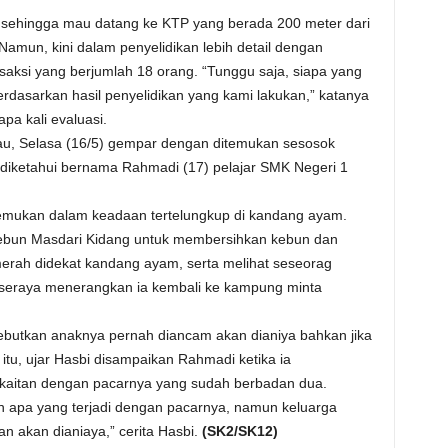
k sehingga mau datang ke KTP yang berada 200 meter dari
Namun, kini dalam penyelidikan lebih detail dengan
saksi yang berjumlah 18 orang. “Tunggu saja, siapa yang
rdasarkan hasil penyelidikan yang kami lakukan,” katanya
pa kali evaluasi.
dau, Selasa (16/5) gempar dengan ditemukan sesosok
g diketahui bernama Rahmadi (17) pelajar SMK Negeri 1
emukan dalam keadaan tertelungkup di kandang ayam.
kebun Masdari Kidang untuk membersihkan kebun dan
erah didekat kandang ayam, serta melihat seseorag
n seraya menerangkan ia kembali ke kampung minta
butkan anaknya pernah diancam akan dianiya bahkan jika
itu, ujar Hasbi disampaikan Rahmadi ketika ia
kaitan dengan pacarnya yang sudah berbadan dua.
 apa yang terjadi dengan pacarnya, namun keluarga
n akan dianiaya,” cerita Hasbi.
(SK2/SK12)