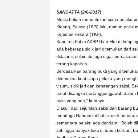
k
u
SANGATTA (2/6-2017)
r
Meski belum menentukan siapa pelaku p
a
Kidang, Selasa (16/5) lalu, namun polisi
t
Kejadian Pekara (TKP).
Kapolres Kutim AKBP Rino Eko didampin
ada beberapa sidik jari ditemukan dari s
didalami, selain itu juga digali percaka
terang kapolres.
Berdasarkan barang bukti yang ditemukan
ditemukan kuat siapa pelaku yang mengha
visum, sidik jari dan keterangan saksi. 
patut disangka bertanggungjawab dalam ka
bukti yang ada,” katanya.
Diakui, dari sejumlah saksi dan barang bu
menduga Rahmadi dihabisi oleh beberapa 
sementara pelaku ada dendam. “Boleh dik
sehingga banyak luka di tubuh korban, b
Andhika Darma Sena.