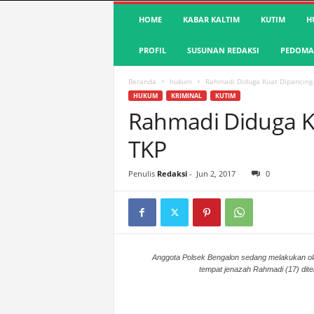
S
HOME
KABAR KALTIM
KUTIM
H
u
a
PROFIL
SUSUNAN REDAKSI
PEDOMAN
r
a
K
Beranda
hukum
Rahmadi Diduga Kuat Dipancing
u
HUKUM
KRIMINAL
KUTIM
t
Rahmadi Diduga K
i
TKP
m
|
T
Penulis
Redaksi
-
Jun 2, 2017
0
e
r
d
e
p
a
Anggota Polsek Bengalon sedang melakukan o
tempat jenazah Rahmadi (17) dit
n
&
A