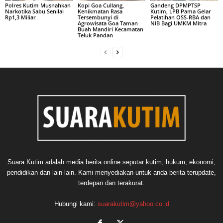
Polres Kutim Musnahkan
Kopi Goa Cullang,
Gandeng DPMPTSP
Narkotika Sabu Senilai
Kenikmatan Rasa
Kutim, LPB Pama Gelar
Rp1,3 Miliar
Tersembunyi di
Pelatihan OSS-RBA dan
Agrowisata Goa Taman
NIB Bagi UMKM Mitra
Buah Mandiri Kecamatan
Teluk Pandan
Suara Kutim adalah media berita online seputar kutim, hukum, ekonomi,
pendidikan dan lain-lain. Kami menyediakan untuk anda berita terupdate,
terdepan dan terakurat.
Hubungi kami:
suarakutim@yahoo.co.id