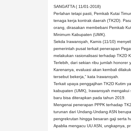
k
SANGATTA ( 11/01-2018)
u
r
Perlahan tetapi pasti, Pemkab Kutai Timu
a
tenaga kerja kontrak daerah (TK2D). Pa
t
orang, dirasakan membebani Pemkab Kuti
Minimum Kabupaten (UMK).
Sekda Irawansyah, Kamis (11/10) menye
pemerintah pusat terkait penerapan Pega
melakukan rasionalisasi terhadap TK2D K
Terlebih, dari sekian ribu jumlah honorer y
Karenanya, evaluasi akan kembali dilak
tersebut bekerja,” kata Irawansyah.
Terkait upaya penggajihan TK2D Kutim y
kabupaten (UMK), Irawansyah mengakui 
baru bisa diterapkan pada tahun 2019.
Mengenai penerapan PPPK terhadap TK
turunan dari Undang-Undang ASN berupa
pengrekrutan hingga besaran gaji serta h
Apablia mengacu UU ASN, ungkapnya, pro