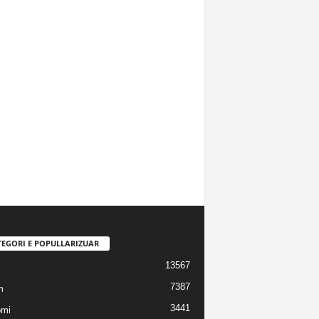
TEGORI E POPULLARIZUAR
13567
7387
m
3441
omi