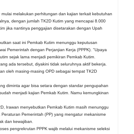
r mulai melakukan perhitungan dan kajian terkait kebutuhan
salnya, dengan jumlah TK2D Kutim yang mencapai 8.000
m jika nantinya penggajian disetarakan dengan Upah
butkan saat ini Pemkab Kutim menunggu keputusan
wai Pemerintah dengan Perjanjian Kerja (PPPK). “Upaya
utim sejak lama menjadi pemikiran Pemkab Kutim.
ang ada tersebut, diyakini tidak seluruhnya aktif bekerja.
ukan oleh masing-masing OPD sebagai tempat TK2D
ang diminta agar bisa setara dengan standar pengupahan
sudah menjadi kajian Pemkab Kutim. Namu kemungkinan
2D, Irawan menyebutkan Pemkab Kutim masih menunggu
 Peraturan Pemerintah (PP) yang mengatur mekanisme
ak dan kewajiban.
ses pengrekrutan PPPK wajib melalui mekanisme seleksi