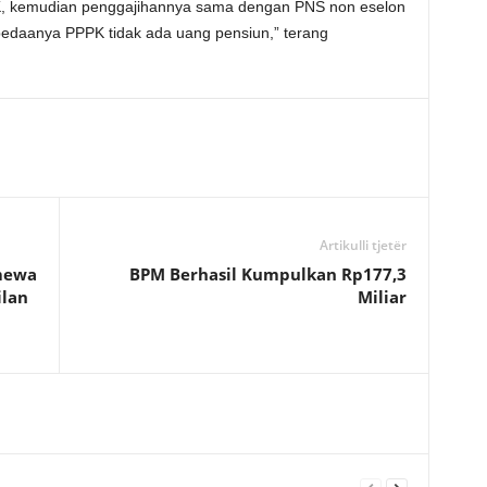
, kemudian penggajihannya sama dengan PNS non eselon
bedaanya PPPK tidak ada uang pensiun,” terang
Artikulli tjetër
mewa
BPM Berhasil Kumpulkan Rp177,3
ilan
Miliar