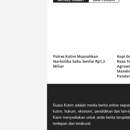
Polres Kutim Musnahkan
Kopi G
Narkotika Sabu Senilai Rp1,3
Rasa T
Miliar
Agrowi
Mandir
Panda
Suara Kutim adalah media berita online seput
kutim, hukum, ekonomi, pendidikan dan lain-la
Kami menyediakan untuk anda berita terupdat
terdepan dan terakurat.