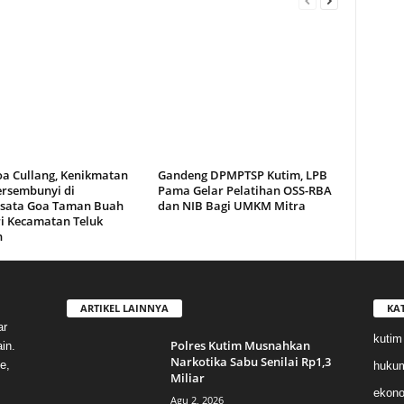
oa Cullang, Kenikmatan
Gandeng DPMPTSP Kutim, LPB
ersembunyi di
Pama Gelar Pelatihan OSS-RBA
sata Goa Taman Buah
dan NIB Bagi UMKM Mitra
i Kecamatan Teluk
n
ARTIKEL LAINNYA
KA
ar
kutim
Polres Kutim Musnahkan
in.
Narkotika Sabu Senilai Rp1,3
e,
huku
Miliar
ekon
Agu 2, 2026