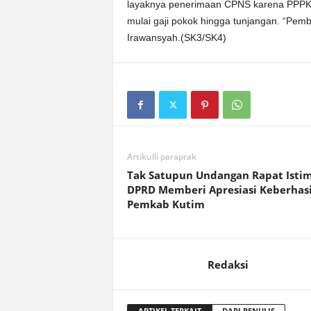
layaknya penerimaan CPNS karena PPPK
mulai gaji pokok hingga tunjangan. “Pem
Irawansyah.(SK3/SK4)
Artikulli paraprak
Tak Satupun Undangan Rapat Isti
DPRD Memberi Apresiasi Keberhas
Pemkab Kutim
Redaksi
ARTIKEL TERKAIT
DARI PENULIS