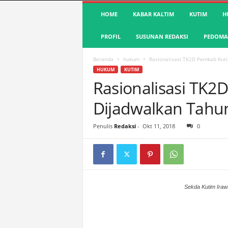
S
HOME
KABAR KALTIM
KUTIM
H
u
a
PROFIL
SUSUNAN REDAKSI
PEDOMAN
r
a
K
Beranda
hukum
Rasionalisasi TK2D Pemkab Kut
u
HUKUM
KUTIM
t
Rasionalisasi TK
i
Dijadwalkan Tahu
m
|
T
Penulis
Redaksi
-
Okt 11, 2018
0
e
r
d
e
p
a
Sekda Kutim Ira
n
&
A