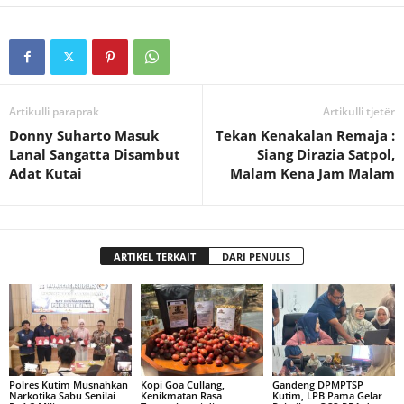
Artikulli paraprak
Artikulli tjetër
Donny Suharto Masuk
Tekan Kenakalan Remaja :
Lanal Sangatta Disambut
Siang Dirazia Satpol,
Adat Kutai
Malam Kena Jam Malam
ARTIKEL TERKAIT
DARI PENULIS
Polres Kutim Musnahkan
Kopi Goa Cullang,
Gandeng DPMPTSP
Narkotika Sabu Senilai
Kenikmatan Rasa
Kutim, LPB Pama Gelar