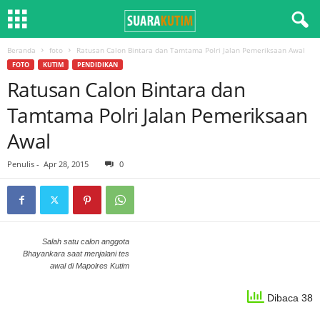
Beranda
foto
Ratusan Calon Bintara dan Tamtama Polri Jalan Pemeriksaan Awal
FOTO
KUTIM
PENDIDIKAN
Ratusan Calon Bintara dan
Tamtama Polri Jalan Pemeriksaan
Awal
Penulis
-
Apr 28, 2015
0
Salah satu calon anggota
Bhayankara saat menjalani tes
awal di Mapolres Kutim
Dibaca 38