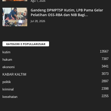
Agu 1, 2026
Gandeng DPMPTSP Kutim, LPB Pama Gelar
Pelatihan OSS-RBA dan NIB Bagi...
Jul 28, 2026
KATEGORI E POPULLARIZUAR
13567
kutim
7387
hukum
3441
ekonomi
3073
KABAR KALTIM
2897
politik
2398
kriminal
2255
kesehatan