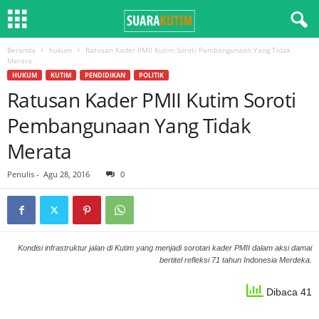
Beranda
hukum
Ratusan Kader PMII Kutim Soroti Pembangunaan Yang Tidak
Merata
HUKUM
KUTIM
PENDIDIKAN
POLITIK
Ratusan Kader PMII Kutim Soroti
Pembangunaan Yang Tidak
Merata
Penulis
-
Agu 28, 2016
0
Kondisi infrastruktur jalan di Kutim yang menjadi sorotan kader PMII dalam aksi damai
bertitel refleksi 71 tahun Indonesia Merdeka.
Dibaca 41