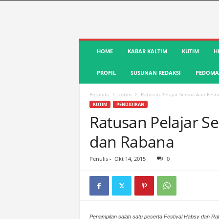
S
HOME
KABAR KALTIM
KUTIM
H
u
a
PROFIL
SUSUNAN REDAKSI
PEDOMAN
r
a
K
Beranda
kutim
Ratusan Pelajar Semarakan Festi
u
KUTIM
PENDIDIKAN
t
Ratusan Pelajar S
i
dan Rabana
m
|
T
Penulis
-
Okt 14, 2015
0
e
r
d
e
p
Penampilan salah satu peserta Festival Habsy dan Ra
a