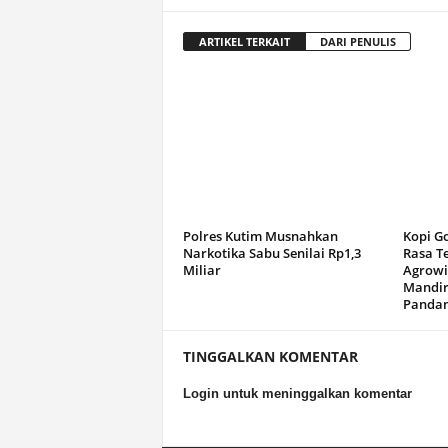
ARTIKEL TERKAIT
DARI PENULIS
Polres Kutim Musnahkan
Kopi G
Narkotika Sabu Senilai Rp1,3
Rasa T
Miliar
Agrowi
Mandir
Panda
TINGGALKAN KOMENTAR
Login untuk meninggalkan komentar