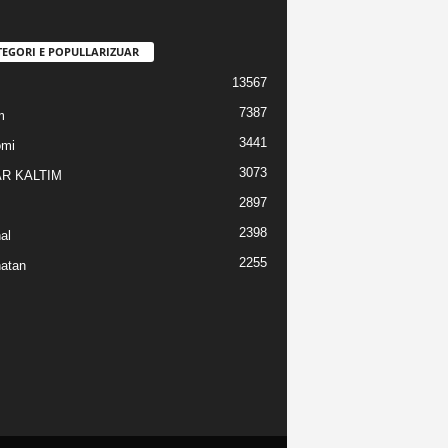
TEGORI E POPULLARIZUAR
13567
7387
m
3441
omi
3073
R KALTIM
2897
2398
al
2255
atan