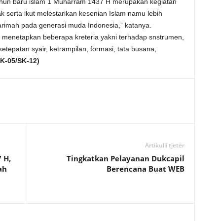
un baru islam 1 Muharram 1437 H merupakan kegiatan
 serta ikut melestarikan kesenian Islam namu lebih
karimah pada generasi muda Indonesia,” katanya.
menetapkan beberapa kreteria yakni terhadap snstrumen,
tepatan syair, ketrampilan, formasi, tata busana,
K-05/SK-12)
Artikulli tjetër
 H,
Tingkatkan Pelayanan Dukcapil
ah
Berencana Buat WEB