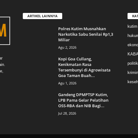
ARTIKEL LAINNYA
KA
kutim
Polres Kutim Musnahkan
Narkotika Sabu Senilai Rp1,3
huku
Miliar
ekon
Agu 2, 2026
KABA
ar
Kopi Goa Cullang,
politik
Kenikmatan Rasa
in.
Tersembunyi di Agrowisata
e,
krimin
Goa Taman Buah...
keseh
Agu 1, 2026
Gandeng DPMPTSP Kutim,
LPB Pama Gelar Pelatihan
OSS-RBA dan NIB Bagi...
Jul 28, 2026