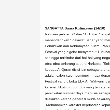
n
&
A
k
u
SANGATTA,Suara Kutim.com (14/10)
r
Ratusan pelajar SD dan SLTP dari Sanga
a
menendangkan Shalawat Badar yang menjad
t
Pendidikan dan Kebudayaan Kutim, Rabu 
Festival yang digelar menyambut 1 Muha
sehingga terhindar dari hal-hal yang neg
obat-obat terlarang seperti Narkoba. “Se
kepada Al-Quran disisi lain sebagai are
adalah calon-calon pemimpin masa depan 
Festival yang dibuka Elok Ari Wahyunings
karena diikuti 6 grup. Elok yang tercata
penigkatan sumber daya manusia sebaga
dilakukan karena generasi muda sekaran
“Menanamkan karakter kepribadian kepad