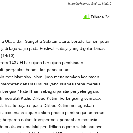
Hasyim/Humas Setkab Kutim)
Dibaca 34
tta Utara dan Sangatta Selatan Utara, beradu kemampuan
i lagu wajib pada Festival Habsyi yang digelar Dinas
(14/10)
rram 1437 H bertujuan bertujuan pembinaan
atif, pergaulan bebas dan penggunaan
lain meninkat siay Islam, juga menanamkan kecintaan
na mencetak genarasi muda yang Islami karena mereka
bangsa,” kata llham sebagai panitia penyelenggara.
ih mewakili Kadis Dikbud Kutim, berlangsung semarak
t salah satu pejabat pada Dikbud Kutim menegaskan
i asset masa depan dalam proses pembangunan harus
g berperan dalam transpormasi peradaban manusia.
a anak-anak melalui pendidikan agama salah satunya