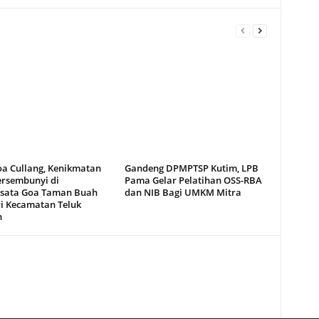
oa Cullang, Kenikmatan
Gandeng DPMPTSP Kutim, LPB
ersembunyi di
Pama Gelar Pelatihan OSS-RBA
sata Goa Taman Buah
dan NIB Bagi UMKM Mitra
i Kecamatan Teluk
n