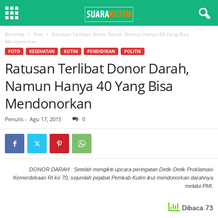
Beranda
foto
Ratusan Terlibat Donor Darah, Namun Hanya 40 Yang Bisa
Mendonorkan
FOTO
KESEHATAN
KUTIM
PENDIDIKAN
POLITIK
Ratusan Terlibat Donor Darah,
Namun Hanya 40 Yang Bisa
Mendonorkan
Penulis
-
Agu 17, 2015
0
DONOR DARAH : Setelah mengikiti upcara peringatan Detik-Detik Proklamasi
Kemerdekaan RI ke 70, sejumlah pejabat Pemkab Kutim ikut mendonorkan darahnya
melalui PMI.
Dibaca 73