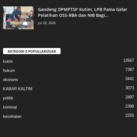
Gandeng DPMPTSP Kutim, LPB Pama Gelar
Pelatihan OSS-RBA dan NIB Bagi...
Jul 28, 2026
KATEGORI E POPULLARIZUAR
13567
kutim
7387
hukum
3441
ekonomi
3073
KABAR KALTIM
2897
politik
2398
kriminal
2255
kesehatan