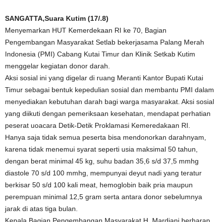
SANGATTA,Suara Kutim (17/.8)
Menyemarkan HUT Kemerdekaan RI ke 70, Bagian
Pengembangan Masyarakat Setlab bekerjasama Palang Merah
Indonesia (PMI) Cabang Kutai Timur dan Klinik Setkab Kutim
menggelar kegiatan donor darah.
Aksi sosial ini yang digelar di ruang Meranti Kantor Bupati Kutai
Timur sebagai bentuk kepedulian sosial dan membantu PMI dalam
menyediakan kebutuhan darah bagi warga masyarakat. Aksi sosial
yang diikuti dengan pemeriksaan kesehatan, mendapat perhatian
peserat uoacara Detik-Detik Proklamasi Kemeredakaan RI.
Hanya saja tidak semua peserta bisa mendonorkan darahnyam,
karena tidak menemui syarat seperti usia maksimal 50 tahun,
dengan berat minimal 45 kg, suhu badan 35,6 s/d 37,5 mmhg
diastole 70 s/d 100 mmhg, mempunyai deyut nadi yang teratur
berkisar 50 s/d 100 kali meat, hemoglobin baik pria maupun
perempuan minimal 12,5 gram serta antara donor sebelumnya
jarak di atas tiga bulan.
Kepala Bagian Pengembangan Masyarakat H. Mardiani berharap