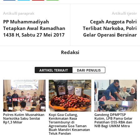
Artikulli paraprak
Artikulli tjetër
PP Muhammadiyah
Cegah Anggota Polri
Tetapkan Awal Ramadhan
Terlibat Narkoba, Polri
1438 H, Sabtu 27 Mei 2017
Gelar Operasi Bersinar
Redaksi
ARTIKEL TERKAIT
DARI PENULIS
Polres Kutim Musnahkan
Kopi Goa Cullang,
Gandeng DPMPTSP
Narkotika Sabu Senilai
Kenikmatan Rasa
Kutim, LPB Pama Gelar
Rp1,3 Miliar
Tersembunyi di
Pelatihan OSS-RBA dan
Agrowisata Goa Taman
NIB Bagi UMKM Mitra
Buah Mandiri Kecamatan
Teluk Pandan