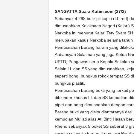
k
u
SANGATTA,Suara Kutim.com (27/2)
r
Sebanyak 4.298 butir pil koplo (LL,red) 
a
dimusnahkan Kejaksaan Negeri (Kejari) Sa
t
Narkoba ini menurut Kajari Tety Syam SH
merupakan kasus Narkoba selama tahun 2
Pemusnahan barang haram yang dilakuka
Ardiansyah Sulaiman yang juga Ketua Bada
UPTD, Pengawas serta Kepala Sekolah ya
Selain LL dan SS yang dimusnahkan, kej
seperti bong, bungkus rokok tempat SS di
bungkus plastik.
Pemusnahan barang bukti yang terkait p
diblender khusus LL dan SS kemudian dibu
pipet dan bong dimusnahkan dengan car
Barang bukti yang disita diantaranya dari
kemudian Muliati alias Ati Binti Hasan b
Rheno sebanyak 5 poket SS seberat 3 g
swasta selain itu terdapat pegawai Pemk