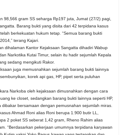
dan 98,566 gram SS seharga Rp197 juta, Jumat (27/2) pagi,
ngatta. Barang bukti yang disita dari 42 terpidana kasus
 telah berkekuatan hukum tetap. “Semua barang bukti
014,” terang Kajari.
n dihalaman Kantor Kejaksaan Sangatta dihadiri Wabup
n Narkotika Kutai Timur, selain itu hadir sejumlah Kepala
ng sedang mengikuti Rakor.
aksaan juga memusnahkan sejumlah barang bukti lainnya
sembunyikan, korek api gas, HP, pipet serta puluhan
ekara Narkoba oleh kejaksaan dimusnahkan dengan cara
ang ke closet, sedangkan barang bukti lainnya seperti HP,
a dibakar bersamaan dengan pemusnahan sejumlah miras.
 kasus Ahmad Roni alias Roni berupa 1.900 butir LL,
erupa 2 poket SS seberat 1,42 gram, Rheno Rahim alias
ram. “Berdasarkan pekerjaan umumnya terpidana karyawan
ab Kutim yakni Yoko Bagus Irawan yang tertangkap dan