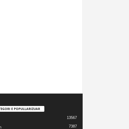
TEGORI E POPULLARIZUAR
13567
7387
m