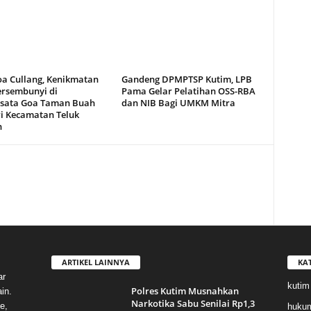
oa Cullang, Kenikmatan
Gandeng DPMPTSP Kutim, LPB
ersembunyi di
Pama Gelar Pelatihan OSS-RBA
sata Goa Taman Buah
dan NIB Bagi UMKM Mitra
i Kecamatan Teluk
n
ARTIKEL LAINNYA
KA
ar
kutim
Polres Kutim Musnahkan
in.
Narkotika Sabu Senilai Rp1,3
e,
huku