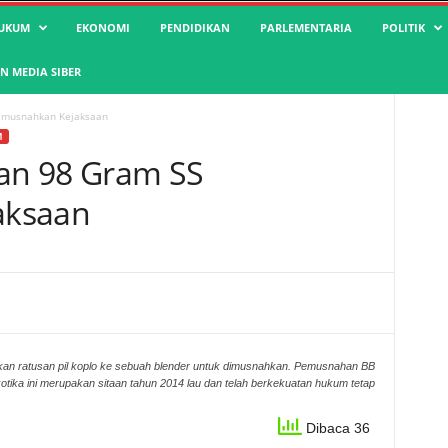
UKUM
EKONOMI
PENDIDIKAN
PARLEMENTARIA
POLITIK
 MEDIA SIBER
Dimusnahkan Kejaksaan
M
dan 98 Gram SS
aksaan
ratusan pil koplo ke sebuah blender untuk dimusnahkan. Pemusnahan BB
otika ini merupakan sitaan tahun 2014 lau dan telah berkekuatan hukum tetap
Dibaca 36