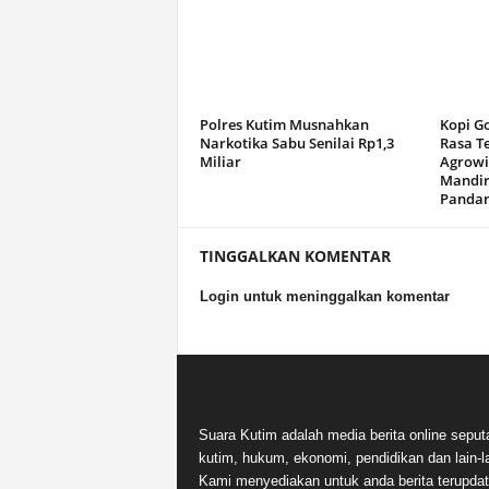
Polres Kutim Musnahkan
Kopi G
Narkotika Sabu Senilai Rp1,3
Rasa T
Miliar
Agrowi
Mandir
Panda
TINGGALKAN KOMENTAR
Login untuk meninggalkan komentar
Suara Kutim adalah media berita online seput
kutim, hukum, ekonomi, pendidikan dan lain-la
Kami menyediakan untuk anda berita terupdat