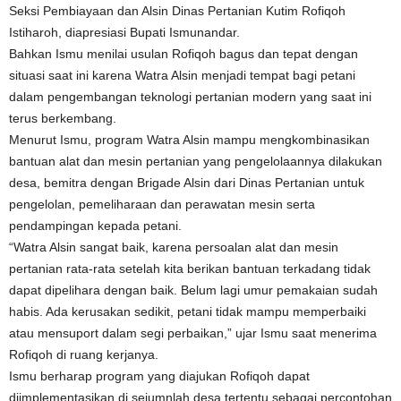
Seksi Pembiayaan dan Alsin Dinas Pertanian Kutim Rofiqoh
Istiharoh, diapresiasi Bupati Ismunandar.
Bahkan Ismu menilai usulan Rofiqoh bagus dan tepat dengan
situasi saat ini karena Watra Alsin menjadi tempat bagi petani
dalam pengembangan teknologi pertanian modern yang saat ini
terus berkembang.
Menurut Ismu, program Watra Alsin mampu mengkombinasikan
bantuan alat dan mesin pertanian yang pengelolaannya dilakukan
desa, bemitra dengan Brigade Alsin dari Dinas Pertanian untuk
pengelolan, pemeliharaan dan perawatan mesin serta
pendampingan kepada petani.
“Watra Alsin sangat baik, karena persoalan alat dan mesin
pertanian rata-rata setelah kita berikan bantuan terkadang tidak
dapat dipelihara dengan baik. Belum lagi umur pemakaian sudah
habis. Ada kerusakan sedikit, petani tidak mampu memperbaiki
atau mensuport dalam segi perbaikan,” ujar Ismu saat menerima
Rofiqoh di ruang kerjanya.
Ismu berharap program yang diajukan Rofiqoh dapat
diimplementasikan di sejumnlah desa tertentu sebagai percontohan