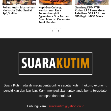
Polres Kutim Musnahkan
Kopi Goa Cullang,
Gandeng DPMPTSP
Narkotika Sabu Senilai
Kenikmatan Rasa
Kutim, LPB Pama Gelar
Rp1,3 Miliar
Tersembunyi di
Pelatihan OSS-RBA dan
Agrowisata Goa Taman
NIB Bagi UMKM Mitra
Buah Mandiri Kecamatan
Teluk Pandan
Suara Kutim adalah media berita online seputar kutim, hukum, ekonomi,
pendidikan dan lain-lain. Kami menyediakan untuk anda berita terupdate,
terdepan dan terakurat.
Hubungi kami:
suarakutim@yahoo.co.id