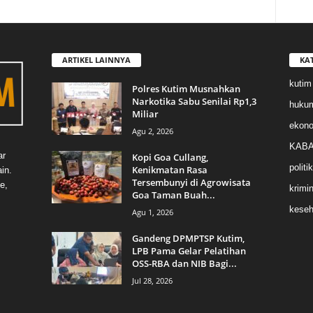
ARTIKEL LAINNYA
KA
kutim
Polres Kutim Musnahkan
Narkotika Sabu Senilai Rp1,3
huku
Miliar
ekon
Agu 2, 2026
KABA
ar
Kopi Goa Cullang,
politik
Kenikmatan Rasa
in.
Tersembunyi di Agrowisata
e,
krimin
Goa Taman Buah...
keseh
Agu 1, 2026
Gandeng DPMPTSP Kutim,
LPB Pama Gelar Pelatihan
OSS-RBA dan NIB Bagi...
Jul 28, 2026