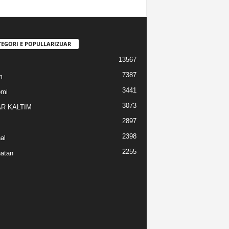
TEGORI E POPULLARIZUAR
13567
7387
m
3441
omi
3073
R KALTIM
2897
2398
al
2255
atan