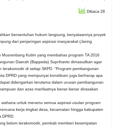
Dibaca 28
hkan bersentuhan hukum langsung, kenyataannya proyek
pung dari penjaringan aspirasi masyarakat (Jaring
m Musrenbang Kutim yang membahas program TA 2016
angunan Daerah (Bappeda) Suprihanto dimasudkan agar
r terakomodir di setiap SKPD. “Program pembangunan
ota DPRD yang mempunyai konstituen juga berharap apa
a dapat didengarkan terutama dalam urusan pembangunan
emampuan dan azas manfaatnya benar-benar dirasakan
 wahana untuk meramu semua aspirasi usulan program
rencana kerja tingkat desa, kecamatan hingga kabupaten
a DPRD.
i yang belum terakomodir, pemkab memberi kesempatan