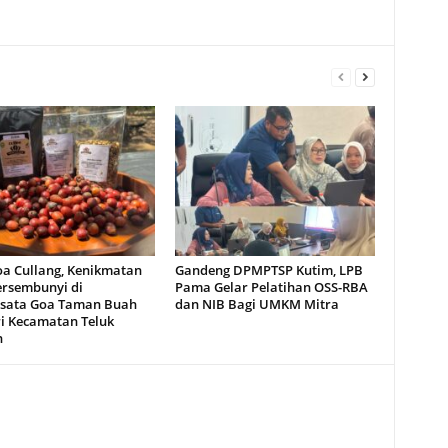
oa Cullang, Kenikmatan
Gandeng DPMPTSP Kutim, LPB
ersembunyi di
Pama Gelar Pelatihan OSS-RBA
sata Goa Taman Buah
dan NIB Bagi UMKM Mitra
i Kecamatan Teluk
n