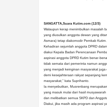
n
&
A
k
SANGATTA,Suara Kutim.com (12/3)
u
Walaupun kerap menimbulkan masalah ba
r
a
yang diusulkan anggota dewan yang ditam
t
Asmara) tetap diakomodir Pemkab Kutim.
Kehadiran sejumlah anggota DPRD dala
diakui Kepala Badan Perencanaan Pemb
aspirasi anggota DPRD Kutim benar-bena
tidak semata dari pemerinta namun angg
yang menjadi keinginan masyarakat jug
demi kesejahteraan rakyat sepanjang k
masyarakat,” kata Suprihanto.
Ia menyebutkan, Musrenbang merupakan
yang masuk mulai dari hasil musyawarah 
dan melibatkan semua SKPD dan Anggot
Diakui, jika masih ada program aspiras