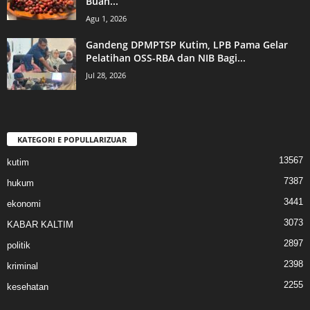
Buah...
Agu 1, 2026
Gandeng DPMPTSP Kutim, LPB Pama Gelar
Pelatihan OSS-RBA dan NIB Bagi...
Jul 28, 2026
KATEGORI E POPULLARIZUAR
13567
kutim
7387
hukum
3441
ekonomi
3073
KABAR KALTIM
2897
politik
2398
kriminal
2255
kesehatan