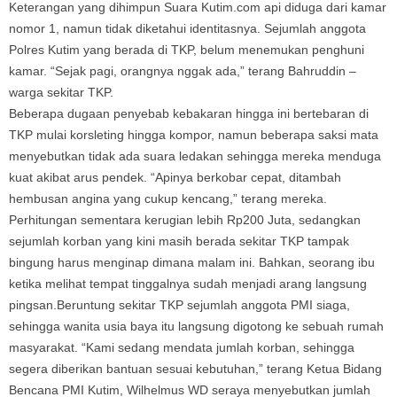
Keterangan yang dihimpun Suara Kutim.com api diduga dari kamar
nomor 1, namun tidak diketahui identitasnya. Sejumlah anggota
Polres Kutim yang berada di TKP, belum menemukan penghuni
kamar. “Sejak pagi, orangnya nggak ada,” terang Bahruddin –
warga sekitar TKP.
Beberapa dugaan penyebab kebakaran hingga ini bertebaran di
TKP mulai korsleting hingga kompor, namun beberapa saksi mata
menyebutkan tidak ada suara ledakan sehingga mereka menduga
kuat akibat arus pendek. “Apinya berkobar cepat, ditambah
hembusan angina yang cukup kencang,” terang mereka.
Perhitungan sementara kerugian lebih Rp200 Juta, sedangkan
sejumlah korban yang kini masih berada sekitar TKP tampak
bingung harus menginap dimana malam ini. Bahkan, seorang ibu
ketika melihat tempat tinggalnya sudah menjadi arang langsung
pingsan.Beruntung sekitar TKP sejumlah anggota PMI siaga,
sehingga wanita usia baya itu langsung digotong ke sebuah rumah
masyarakat. “Kami sedang mendata jumlah korban, sehingga
segera diberikan bantuan sesuai kebutuhan,” terang Ketua Bidang
Bencana PMI Kutim, Wilhelmus WD seraya menyebutkan jumlah