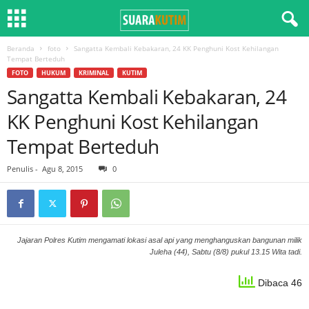
Beranda
foto
Sangatta Kembali Kebakaran, 24 KK Penghuni Kost Kehilangan
Tempat Berteduh
FOTO
HUKUM
KRIMINAL
KUTIM
Sangatta Kembali Kebakaran, 24
KK Penghuni Kost Kehilangan
Tempat Berteduh
Penulis
-
Agu 8, 2015
0
Jajaran Polres Kutim mengamati lokasi asal api yang menghanguskan bangunan milik
Juleha (44), Sabtu (8/8) pukul 13.15 Wita tadi.
Dibaca 46