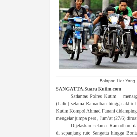
k
u
r
a
t
Balapan Liar Yang
SANGATTA,Suara Kutim.com
Satlantas Polres Kutim menarget
(Lalin) selama Ramadhan hingga akhir li
Kutim Kompol Ahmad Fanani didampingi K
mengelar jumpa pers , Jum’at (27/6) dir
Dijelaskan selama Ramadhan dan 
di sepanjang rute Sangatta hingga Bon