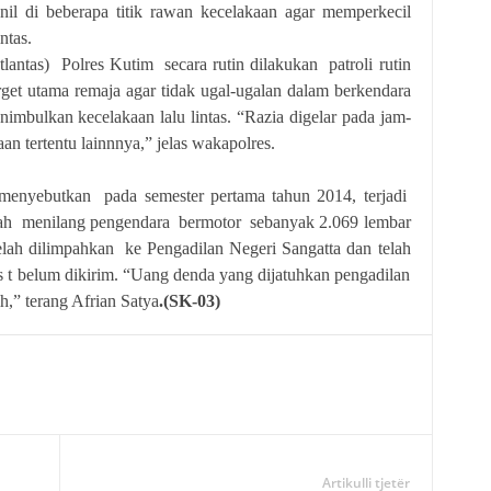
il di beberapa titik rawan kecelakaan agar memperkecil
ntas.
tlantas) Polres Kutim secara rutin dilakukan patroli rutin
get utama remaja agar tidak ugal-ugalan dalam berkendara
imbulkan kecelakaan lalu lintas. “Razia digelar pada jam-
aan tertentu lainnnya,” jelas wakapolres.
menyebutkan pada semester pertama tahun 2014, terjadi
 telah menilang pengendara bermotor sebanyak 2.069 lembar
elah dilimpahkan ke Pengadilan Negeri Sangatta dan telah
s t belum dikirim. “Uang denda yang dijatuhkan pengadilan
h,” terang Afrian Satya
.(SK-03)
Artikulli tjetër