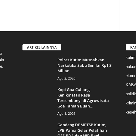
ARTIKEL LAINNYA
KA
ar
kutim
Polres Kutim Musnahkan
in.
Narkotika Sabu Senilai Rp1,3
e,
huku
Miliar
ekon
Agu 2, 2026
KABA
Kopi Goa Cullang,
politik
Kenikmatan Rasa
Tersembunyi di Agrowisata
krimin
Goa Taman Buah...
keseh
Agu 1, 2026
Gandeng DPMPTSP Kutim,
LPB Pama Gelar Pelatihan
OSS-RBA dan NIB Bagi...