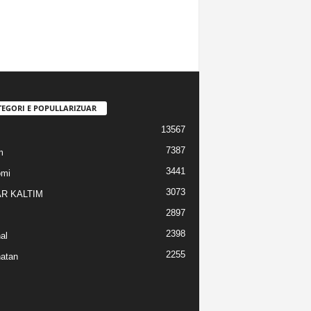
TEGORI E POPULLARIZUAR
13567
7387
m
3441
omi
3073
R KALTIM
2897
2398
al
2255
atan