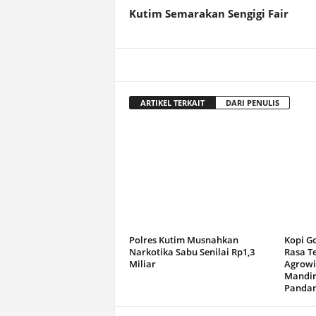
Kutim Semarakan Sengigi Fair
ARTIKEL TERKAIT
DARI PENULIS
Polres Kutim Musnahkan
Kopi G
Narkotika Sabu Senilai Rp1,3
Rasa T
Miliar
Agrowi
Mandir
Panda