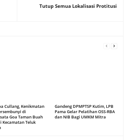
Tutup Semua Lokalisasi Protitusi
oa Cullang, Kenikmatan
Gandeng DPMPTSP Kutim, LPB
ersembunyi di
Pama Gelar Pelatihan OSS-RBA
sata Goa Taman Buah
dan NIB Bagi UMKM Mitra
i Kecamatan Teluk
n