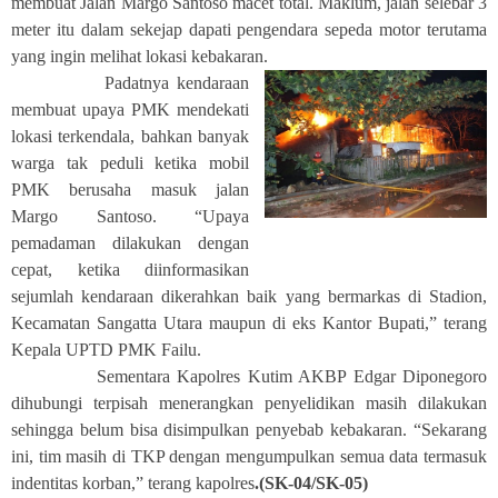
membuat Jalan Margo Santoso macet total. Maklum, jalan selebar 3
meter itu dalam sekejap dapati pengendara sepeda motor terutama
yang ingin melihat lokasi kebakaran.
Padatnya kendaraan
membuat upaya PMK mendekati
lokasi terkendala, bahkan banyak
warga tak peduli ketika mobil
PMK berusaha masuk jalan
Margo Santoso. “Upaya
pemadaman dilakukan dengan
cepat, ketika diinformasikan
sejumlah kendaraan dikerahkan baik yang bermarkas di Stadion,
Kecamatan Sangatta Utara maupun di eks Kantor Bupati,” terang
Kepala UPTD PMK Failu.
Sementara Kapolres Kutim AKBP Edgar Diponegoro
dihubungi terpisah menerangkan penyelidikan masih dilakukan
sehingga belum bisa disimpulkan penyebab kebakaran. “Sekarang
ini, tim masih di TKP dengan mengumpulkan semua data termasuk
indentitas korban,” terang kapolres
.(SK-04/SK-05)