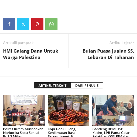
Artikulli paraprak
Artikulli tjetër
HMI Galang Dana Untuk
Bulan Puasa Jualan SS,
Warga Palestina
Lebaran Di Tahanan
ARTIKEL TERKAIT
DARI PENULIS
Polres Kutim Musnahkan
Kopi Goa Cullang,
Gandeng DPMPTSP
Narkotika Sabu Senilai
Kenikmatan Rasa
Kutim, LPB Pama Gelar
Rp1,3 Miliar
Tersembunyi di
Pelatihan OSS-RBA dan