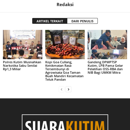
Redaksi
ARTIKEL TERKAIT
DARI PENULIS
Polres Kutim Musnahkan
Kopi Goa Cullang,
Gandeng DPMPTSP
Narkotika Sabu Senilai
Kenikmatan Rasa
Kutim, LPB Pama Gelar
Rp1,3 Miliar
Tersembunyi di
Pelatihan OSS-RBA dan
Agrowisata Goa Taman
NIB Bagi UMKM Mitra
Buah Mandiri Kecamatan
Teluk Pandan