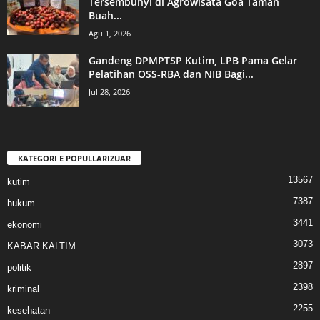
Tersembunyi di Agrowisata Goa Taman
Buah...
Agu 1, 2026
Gandeng DPMPTSP Kutim, LPB Pama Gelar
Pelatihan OSS-RBA dan NIB Bagi...
Jul 28, 2026
KATEGORI E POPULLARIZUAR
13567
kutim
7387
hukum
3441
ekonomi
3073
KABAR KALTIM
2897
politik
2398
kriminal
2255
kesehatan