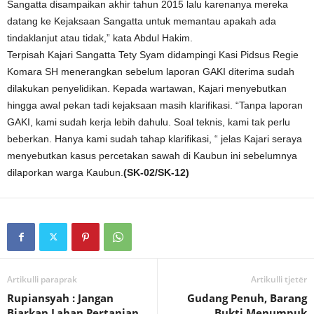
Sangatta disampaikan akhir tahun 2015 lalu karenanya mereka
datang ke Kejaksaan Sangatta untuk memantau apakah ada
tindaklanjut atau tidak,” kata Abdul Hakim.
Terpisah Kajari Sangatta Tety Syam didampingi Kasi Pidsus Regie
Komara SH menerangkan sebelum laporan GAKI diterima sudah
dilakukan penyelidikan. Kepada wartawan, Kajari menyebutkan
hingga awal pekan tadi kejaksaan masih klarifikasi. “Tanpa laporan
GAKI, kami sudah kerja lebih dahulu. Soal teknis, kami tak perlu
beberkan. Hanya kami sudah tahap klarifikasi, “ jelas Kajari seraya
menyebutkan kasus percetakan sawah di Kaubun ini sebelumnya
dilaporkan warga Kaubun.
(SK-02/SK-12)
Artikulli paraprak
Artikulli tjetër
Rupiansyah : Jangan
Gudang Penuh, Barang
Biarkan Lahan Pertanian
Bukti Menumpuk