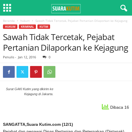
Beranda
hukum
Sawah Tidak Tercetak, Pejabat Pertanian Dilaporkan ke Kejagung
HUKUM
KRIMINAL
KUTIM
Sawah Tidak Tercetak, Pejabat
Pertanian Dilaporkan ke Kejagung
Penulis
-
Jan 12, 2016
0
Surat GAKI Kutim yang dikirim ke
Kejagung di Jakarta.
Dibaca 16
SANGATTA,Suara Kutim.com (12/1)
Pejabat dan pegawai Dinas Pertanian dan Peternakan (Distanak)