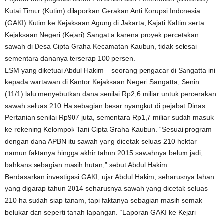
Kutai Timur (Kutim) dilaporkan Gerakan Anti Korupsi Indonesia
(GAKI) Kutim ke Kejaksaan Agung di Jakarta, Kajati Kaltim serta
Kejaksaan Negeri (Kejari) Sangatta karena proyek percetakan
sawah di Desa Cipta Graha Kecamatan Kaubun, tidak selesai
sementara dananya terserap 100 persen.
LSM yang diketuai Abdul Hakim – seorang pengacar di Sangatta ini
kepada wartawan di Kantor Kejaksaan Negeri Sangatta, Senin
(11/1) lalu menyebutkan dana senilai Rp2,6 miliar untuk percerakan
sawah seluas 210 Ha sebagian besar nyangkut di pejabat Dinas
Pertanian senilai Rp907 juta, sementara Rp1,7 miliar sudah masuk
ke rekening Kelompok Tani Cipta Graha Kaubun. “Sesuai program
dengan dana APBN itu sawah yang dicetak seluas 210 hektar
namun faktanya hingga akhir tahun 2015 sawahnya belum jadi,
bahkans sebagian masih hutan,” sebut Abdul Hakim.
Berdasarkan investigasi GAKI, ujar Abdul Hakim, seharusnya lahan
yang digarap tahun 2014 seharusnya sawah yang dicetak seluas
210 ha sudah siap tanam, tapi faktanya sebagian masih semak
belukar dan seperti tanah lapangan. “Laporan GAKI ke Kejari