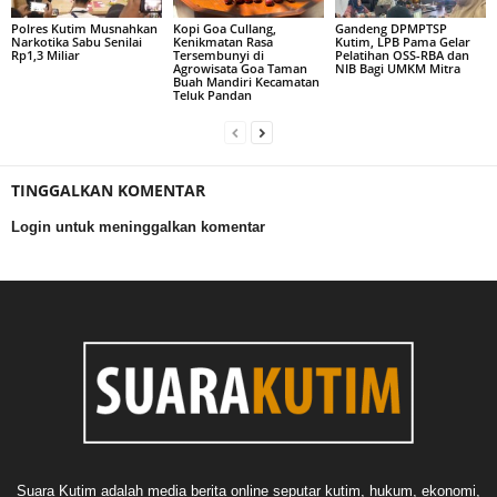
Polres Kutim Musnahkan
Kopi Goa Cullang,
Gandeng DPMPTSP
Narkotika Sabu Senilai
Kenikmatan Rasa
Kutim, LPB Pama Gelar
Rp1,3 Miliar
Tersembunyi di
Pelatihan OSS-RBA dan
Agrowisata Goa Taman
NIB Bagi UMKM Mitra
Buah Mandiri Kecamatan
Teluk Pandan
TINGGALKAN KOMENTAR
Login untuk meninggalkan komentar
Suara Kutim adalah media berita online seputar kutim, hukum, ekonomi,