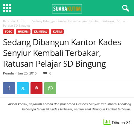
Beranda
foto
Sedang Dibangun Kantor Kades Senyiur Kembali Terbakar, Ratusan
Pelajar SD Bingung
FOTO
HUKUM
KRIMINAL
KUTIM
Sedang Dibangun Kantor Kades
Senyiur Kembali Terbakar,
Ratusan Pelajar SD Bingung
Penulis
-
Jan 26, 2016
0
Akibat konflik, sejumlah sarana dan prasarana Pemdes Senyiur Kec Muara Ancalong
beberapa tahun lalu ludes terbakar, namun saat dibangun kembali terbakar.
Dibaca 81