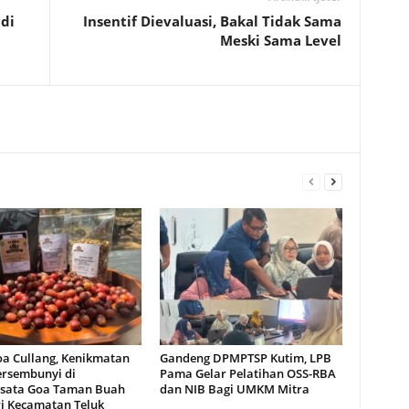
di
Insentif Dievaluasi, Bakal Tidak Sama
Meski Sama Level
oa Cullang, Kenikmatan
Gandeng DPMPTSP Kutim, LPB
ersembunyi di
Pama Gelar Pelatihan OSS-RBA
sata Goa Taman Buah
dan NIB Bagi UMKM Mitra
i Kecamatan Teluk