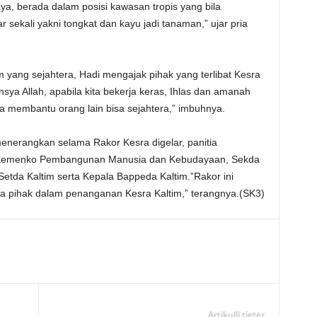
aya, berada dalam posisi kawasan tropis yang bila
sekali yakni tongkat dan kayu jadi tanaman,” ujar pria
sejahtera, Hadi mengajak pihak yang terlibat Kesra
nsya Allah, apabila kita bekerja keras, Ihlas dan amanah
sa membantu orang lain bisa sejahtera,” imbuhnya.
angkan selama Rakor Kesra digelar, panitia
i Kemenko Pembangunan Manusia dan Kebudayaan, Sekda
etda Kaltim serta Kepala Bappeda Kaltim.”Rakor ini
pihak dalam penanganan Kesra Kaltim,” terangnya.(SK3)
Artikulli tjetër