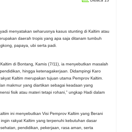
Dibaca 15
menyatakan seharusnya kasus stunting di Kaltim atau
m merupakan daerah tropis yang apa saja ditanam tumbuh
gkong, papaya, ubi serta padi.
 di Bontang, Kamis (7/11), ia menyebutkan masalah
pendidikan, hingga ketenagakerjaan. Didampingi Karo
 rakyat Kaltim merupakan tujuan utama Pemprov Kaltim.
dan makmur yang diartikan sebagai keadaan yang
mensi fisik atau materi tetapi rohani,” ungkap Hadi dalam
ni menyebutkan Visi Pemprov Kaltim yang Berani
n ingin rakyat Kaltim yang terpenuhi kebutuhan dasar
esehatan, pendidikan, pekerjaan, rasa aman, serta