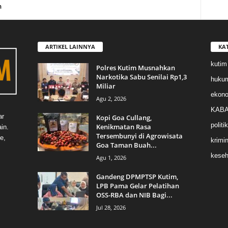
n
ARTIKEL LAINNYA
KA
kutim
Polres Kutim Musnahkan
Narkotika Sabu Senilai Rp1,3
huku
Miliar
ekon
Agu 2, 2026
KABA
ar
Kopi Goa Cullang,
politik
Kenikmatan Rasa
in.
Tersembunyi di Agrowisata
e,
krimin
Goa Taman Buah...
keseh
Agu 1, 2026
Gandeng DPMPTSP Kutim,
LPB Pama Gelar Pelatihan
OSS-RBA dan NIB Bagi...
Jul 28, 2026