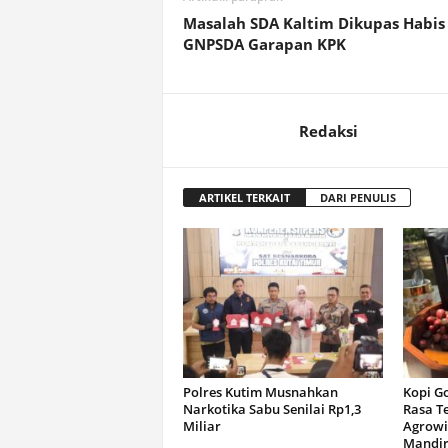
Masalah SDA Kaltim Dikupas Habis 
GNPSDA Garapan KPK
Redaksi
ARTIKEL TERKAIT
DARI PENULIS
Polres Kutim Musnahkan
Kopi G
Narkotika Sabu Senilai Rp1,3
Rasa T
Miliar
Agrowi
Mandir