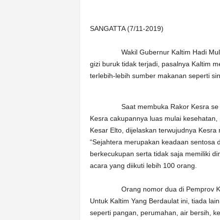
n
&
SANGATTA (7/11-2019)
A
k
u
Wakil Gubernur Kaltim Hadi Mulyadi 
r
gizi buruk tidak terjadi, pasalnya Kalti
a
terlebih-lebih sumber makanan seperti sin
t
Saat membuka Rakor Kesra se Kaltim
Kesra cakupannya luas mulai kesehatan, 
Kesar Elto, dijelaskan terwujudnya Kesra
“Sejahtera merupakan keadaan sentosa 
berkecukupan serta tidak saja memiliki di
acara yang diikuti lebih 100 orang.
Orang nomor dua di Pemprov Kaltim i
Untuk Kaltim Yang Berdaulat ini, tiada lai
seperti pangan, perumahan, air bersih, k