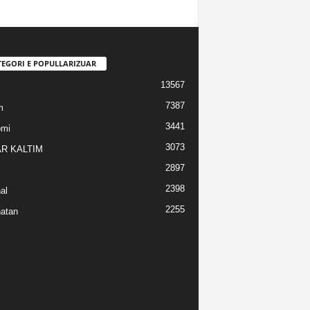
TEGORI E POPULLARIZUAR
13567
7387
m
3441
omi
3073
R KALTIM
2897
2398
al
2255
atan