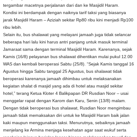
tergambar macetnya perjalanan dari dan ke Masjidil Haram.
Kondisi ini berdampak dengan naiknya tarif taksi yang biasanya
jarak Masjidil Haram – Aziziah sekitar Rp80 ribu kini menjadi Rp100
ribu lebih.
Selain itu, bus shalawat yang melayani jamaah juga tidak selancar
beberapa hari lalu kini harus antri panjang untuk masuk terminal
Jamaraat sama dengan terminal Masjidil Haram. Karenanya, sejak
Kamis (16/8) pelayanan bus shalawat dihentikan mulai pukul 12.00
WAS dan kembali beroperasi Sabtu (25/8). “Sejak Kamis tanggal 16
Agustus hingga Sabtu tanggal 25 Agustus, bus shalawat tidak
beroperasi karenanya jamaah dihimbau untuk melaksanakan
kegiatan shalat di masjid yang ada di hotel atau masjid sekitar
hotel,” terang Ketua Kloter 4 Balikpapan DR Rusdian Noor – usai
menggelar rapat dengan Karom dan Karu, Senin (13/8) malam.
Dengan tidak beroperasi bus shalawat, Rusdian Noor mengimbau
jamaah tidak memaksakan diri untuk ke Masjidil Haram baik jalan
kaki maupun menggunakan taksi. Menurutnya, sebaiknya jamaah
menjelang ke Armina menjaga kesehatan agar saat wukuf serta