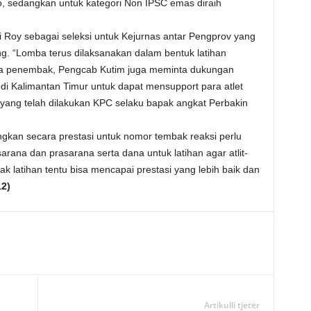
, sedangkan untuk kategori Non IPSC emas diraih
Roy sebagai seleksi untuk Kejurnas antar Pengprov yang
ng. “Lomba terus dilaksanakan dalam bentuk latihan
ra penembak, Pengcab Kutim juga meminta dukungan
i Kalimantan Timur untuk dapat mensupport para atlet
yang telah dilakukan KPC selaku bapak angkat Perbakin
gkan secara prestasi untuk nomor tembak reaksi perlu
na dan prasarana serta dana untuk latihan agar atlit-
yak latihan tentu bisa mencapai prestasi yang lebih baik dan
2)
Artikulli tjetër