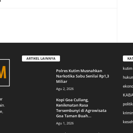
n
ARTIKEL LAINNYA
KA
kutim
Polres Kutim Musnahkan
Narkotika Sabu Senilai Rp1,3
huku
Miliar
ekon
Agu 2, 2026
KABA
ar
Kopi Goa Cullang,
politik
Kenikmatan Rasa
in.
Tersembunyi di Agrowisata
e,
krimin
Goa Taman Buah...
keseh
Agu 1, 2026