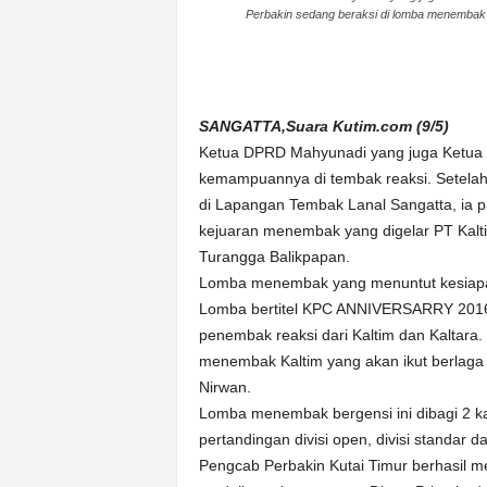
Perbakin sedang beraksi di lomba menembak 
n
&
A
k
u
SANGATTA,Suara Kutim.com (9/5)
r
Ketua DPRD Mahyunadi yang juga Ketua
a
kemampuannya di tembak reaksi. Setelah
t
di Lapangan Tembak Lanal Sangatta, ia pa
kejuaran menembak yang digelar PT Kal
Turangga Balikpapan.
Lomba menembak yang menuntut kesiapan 
Lomba bertitel KPC ANNIVERSARRY 2016 di
penembak reaksi dari Kaltim dan Kaltara.
menembak Kaltim yang akan ikut berlaga 
Nirwan.
Lomba menembak bergensi ini dibagi 2 k
pertandingan divisi open, divisi standar d
Pengcab Perbakin Kutai Timur berhasil 