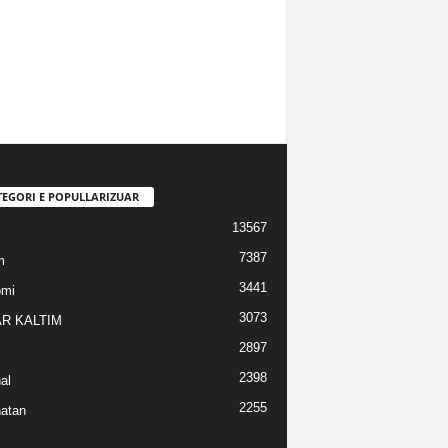
TEGORI E POPULLARIZUAR
13567
7387
m
3441
omi
3073
R KALTIM
2897
2398
al
2255
atan