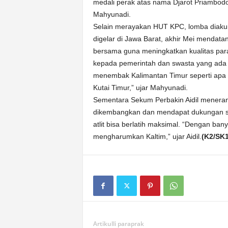
medali perak atas nama Djarot Priambodo
Mahyunadi.
Selain merayakan HUT KPC, lomba diakui 
digelar di Jawa Barat, akhir Mei mendata
bersama guna meningkatkan kualitas pa
kepada pemerintah dan swasta yang ada d
menembak Kalimantan Timur seperti apa 
Kutai Timur,” ujar Mahyunadi.
Sementara Sekum Perbakin Aidil meneran
dikembangkan dan mendapat dukungan sara
atlit bisa berlatih maksimal. “Dengan ban
mengharumkan Kaltim,” ujar Aidil.
(K2/SK1
Artikulli paraprak