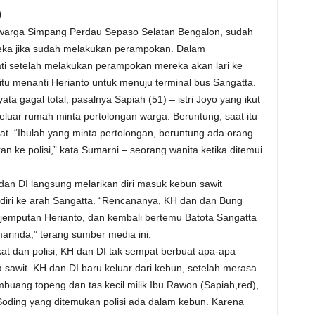
)
warga Simpang Perdau Sepaso Selatan Bengalon, sudah
eka jika sudah melakukan perampokan. Dalam
ti setelah melakukan perampokan mereka akan lari ke
itu menanti Herianto untuk menuju terminal bus Sangatta.
a gagal total, pasalnya Sapiah (51) – istri Joyo yang ikut
keluar rumah minta pertolongan warga. Beruntung, saat itu
at. “Ibulah yang minta pertolongan, beruntung ada orang
n ke polisi,” kata Sumarni – seorang wanita ketika ditemui
an DI langsung melarikan diri masuk kebun sawit
diri ke arah Sangatta. “Rencananya, KH dan dan Bung
 jemputan Herianto, dan kembali bertemu Batota Sangatta
marinda,” terang sumber media ini.
t dan polisi, KH dan DI tak sempat berbuat apa-apa
 sawit. KH dan DI baru keluar dari kebun, setelah merasa
ang topeng dan tas kecil milik Ibu Rawon (Sapiah,red),
oding yang ditemukan polisi ada dalam kebun. Karena