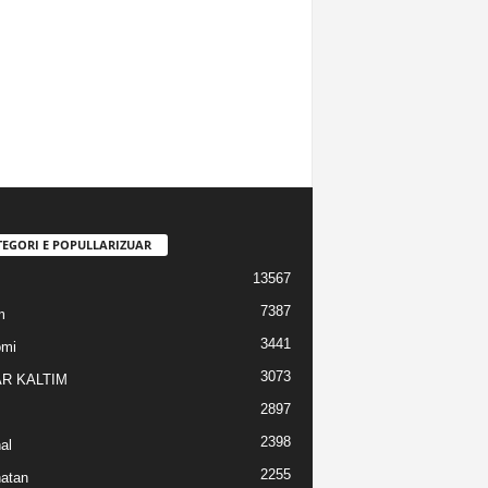
TEGORI E POPULLARIZUAR
13567
7387
m
3441
omi
3073
R KALTIM
2897
2398
al
2255
atan