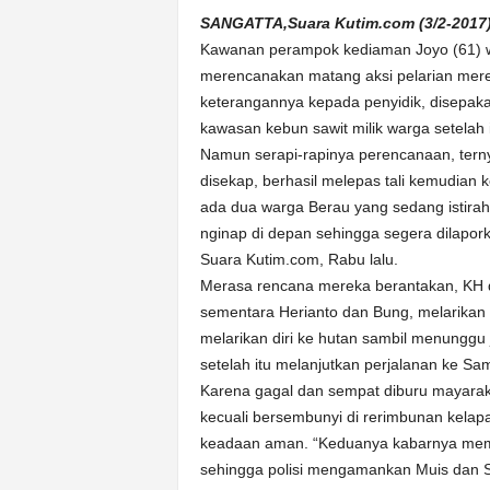
k
SANGATTA,Suara Kutim.com (3/2-2017
u
Kawanan perampok kediaman Joyo (61) 
r
a
merencanakan matang aksi pelarian mer
t
keterangannya kepada penyidik, disepaka
kawasan kebun sawit milik warga setelah 
Namun serapi-rapinya perencanaan, ternyat
disekap, berhasil melepas tali kemudian 
ada dua warga Berau yang sedang istirah
nginap di depan sehingga segera dilaporka
Suara Kutim.com, Rabu lalu.
Merasa rencana mereka berantakan, KH d
sementara Herianto dan Bung, melarikan 
melarikan diri ke hutan sambil menunggu
setelah itu melanjutkan perjalanan ke Sa
Karena gagal dan sempat diburu mayaraka
kecuali bersembunyi di rerimbunan kelapa
keadaan aman. “Keduanya kabarnya membu
sehingga polisi mengamankan Muis dan S