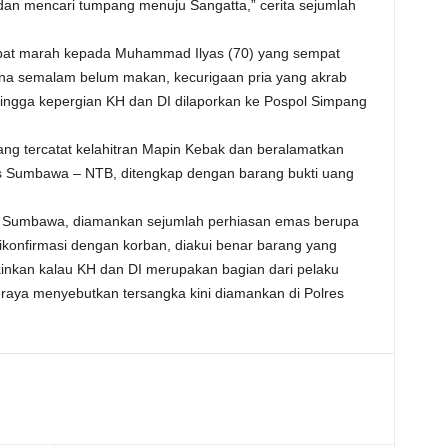
dan mencari tumpang menuju Sangatta,” cerita sejumlah
pat marah kepada Muhammad Ilyas (70) yang sempat
na semalam belum makan, kecurigaan pria yang akrab
ehingga kepergian KH dan DI dilaporkan ke Pospol Simpang
yang tercatat kelahitran Mapin Kebak dan beralamatkan
s Sumbawa – NTB, ditengkap dengan barang bukti uang
ari Sumbawa, diamankan sejumlah perhiasan emas berupa
dikonfirmasi dengan korban, diakui benar barang yang
inkan kalau KH dan DI merupakan bagian dari pelaku
raya menyebutkan tersangka kini diamankan di Polres