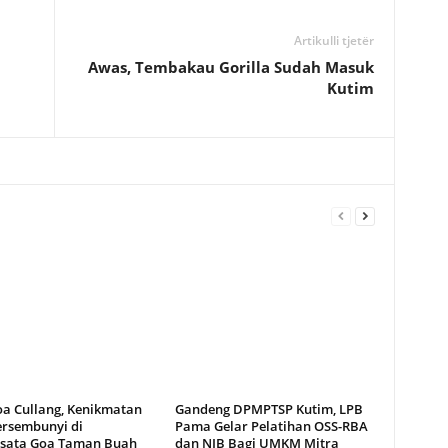
Artikulli tjetër
Awas, Tembakau Gorilla Sudah Masuk
Kutim
oa Cullang, Kenikmatan
Gandeng DPMPTSP Kutim, LPB
ersembunyi di
Pama Gelar Pelatihan OSS-RBA
sata Goa Taman Buah
dan NIB Bagi UMKM Mitra