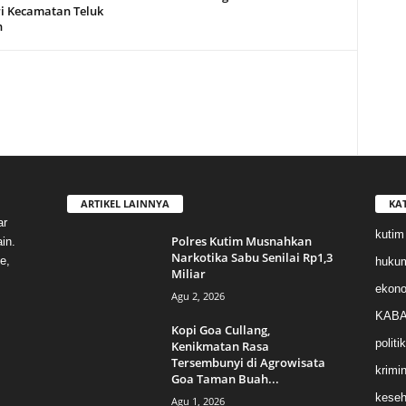
i Kecamatan Teluk
n
ARTIKEL LAINNYA
KA
ar
kutim
Polres Kutim Musnahkan
in.
Narkotika Sabu Senilai Rp1,3
e,
huku
Miliar
ekon
Agu 2, 2026
KABA
Kopi Goa Cullang,
politik
Kenikmatan Rasa
Tersembunyi di Agrowisata
krimin
Goa Taman Buah...
keseh
Agu 1, 2026