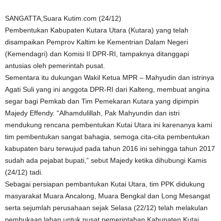
SANGATTA,Suara Kutim.com (24/12)
Pembentukan Kabupaten Kutara Utara (Kutara) yang telah
disampaikan Pemprov Kaltim ke Kementrian Dalam Negeri
(Kemendagri) dan Komisi II DPR-RI, tampaknya ditanggapi
antusias oleh pemerintah pusat.
Sementara itu dukungan Wakil Ketua MPR – Mahyudin dan istrinya
Agati Suli yang ini anggota DPR-RI dari Kalteng, membuat angina
segar bagi Pemkab dan Tim Pemekaran Kutara yang dipimpin
Majedy Effendy. “Alhamdulillah, Pak Mahyundin dan istri
mendukung rencana pembentukan Kutai Utara ini karenanya kami
tim pembentukan sangat bahagia, semoga cita-cita pembentukan
kabupaten baru terwujud pada tahun 2016 ini sehingga tahun 2017
sudah ada pejabat bupati,” sebut Majedy ketika dihubungi Kamis
(24/12) tadi.
Sebagai persiapan pembantukan Kutai Utara, tim PPK didukung
masyarakat Muara Ancalong, Muara Bengkal dan Long Mesangat
serta sejumlah perusahaan sejak Selasa (22/12) telah melakulan
pembukaan lahan untuk pusat pemerintahan Kabupaten Kutai