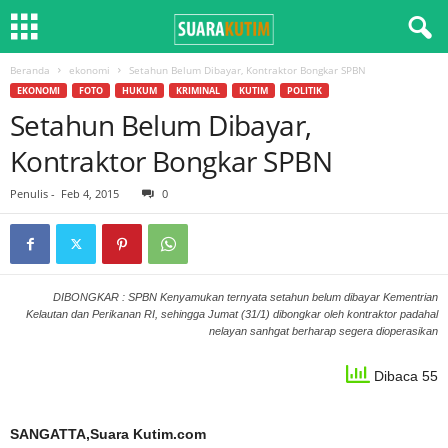
Beranda
ekonomi
Setahun Belum Dibayar, Kontraktor Bongkar SPBN
EKONOMI
FOTO
HUKUM
KRIMINAL
KUTIM
POLITIK
Setahun Belum Dibayar,
Kontraktor Bongkar SPBN
Penulis
-
Feb 4, 2015
0
DIBONGKAR : SPBN Kenyamukan ternyata setahun belum dibayar Kementrian
Kelautan dan Perikanan RI, sehingga Jumat (31/1) dibongkar oleh kontraktor padahal
nelayan sanhgat berharap segera dioperasikan
Dibaca 55
SANGATTA,Suara Kutim.com