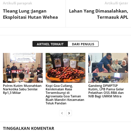
Artikulli paraprak
Artikulli tjetër
Tleang Lung :Jangan
Lahan Yang Dimasalahkan,
Eksploitasi Hutan Wehea
Termasuk APL
ARTIKEL TERKAIT
DARI PENULIS
Polres Kutim Musnahkan
Kopi Goa Cullang,
Gandeng DPMPTSP
Narkotika Sabu Senilai
Kenikmatan Rasa
Kutim, LPB Pama Gelar
Rp1,3 Miliar
Tersembunyi di
Pelatihan OSS-RBA dan
Agrowisata Goa Taman
NIB Bagi UMKM Mitra
Buah Mandiri Kecamatan
Teluk Pandan
TINGGALKAN KOMENTAR