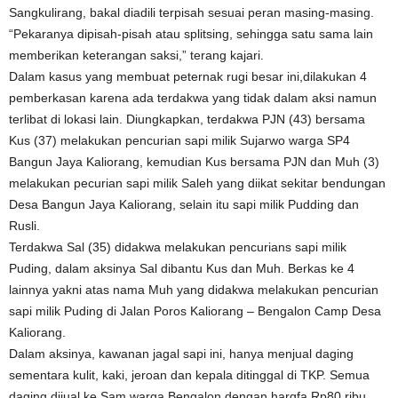
Sangkulirang, bakal diadili terpisah sesuai peran masing-masing.
“Pekaranya dipisah-pisah atau splitsing, sehingga satu sama lain
memberikan keterangan saksi,” terang kajari.
Dalam kasus yang membuat peternak rugi besar ini,dilakukan 4
pemberkasan karena ada terdakwa yang tidak dalam aksi namun
terlibat di lokasi lain. Diungkapkan, terdakwa PJN (43) bersama
Kus (37) melakukan pencurian sapi milik Sujarwo warga SP4
Bangun Jaya Kaliorang, kemudian Kus bersama PJN dan Muh (3)
melakukan pecurian sapi milik Saleh yang diikat sekitar bendungan
Desa Bangun Jaya Kaliorang, selain itu sapi milik Pudding dan
Rusli.
Terdakwa Sal (35) didakwa melakukan pencurians sapi milik
Puding, dalam aksinya Sal dibantu Kus dan Muh. Berkas ke 4
lainnya yakni atas nama Muh yang didakwa melakukan pencurian
sapi milik Puding di Jalan Poros Kaliorang – Bengalon Camp Desa
Kaliorang.
Dalam aksinya, kawanan jagal sapi ini, hanya menjual daging
sementara kulit, kaki, jeroan dan kepala ditinggal di TKP. Semua
daging dijual ke Sam warga Bengalon dengan hargfa Rp80 ribu