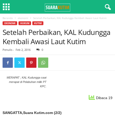
Beranda
ekonomi
Setelah Perbaikan, KAL Kudungga Kembali Awasi Laut Kutim
EKONOMI
HUKUM
KUTIM
Setelah Perbaikan, KAL Kudungga
Kembali Awasi Laut Kutim
Penulis
-
Feb 2, 2016
0
MERAPAT ; KAL Kudungga saat
merapat di Pelabuhan milik PT
KPC.
Dibaca 19
SANGATTA,Suara Kutim.com (2/2)