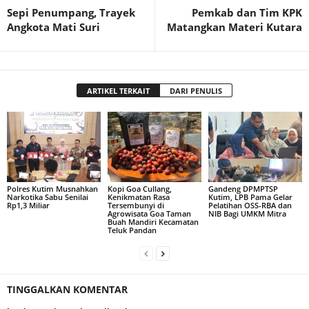
Sepi Penumpang, Trayek
Pemkab dan Tim KPK
Angkota Mati Suri
Matangkan Materi Kutara
ARTIKEL TERKAIT
DARI PENULIS
Polres Kutim Musnahkan
Kopi Goa Cullang,
Gandeng DPMPTSP
Narkotika Sabu Senilai
Kenikmatan Rasa
Kutim, LPB Pama Gelar
Rp1,3 Miliar
Tersembunyi di
Pelatihan OSS-RBA dan
Agrowisata Goa Taman
NIB Bagi UMKM Mitra
Buah Mandiri Kecamatan
Teluk Pandan
TINGGALKAN KOMENTAR