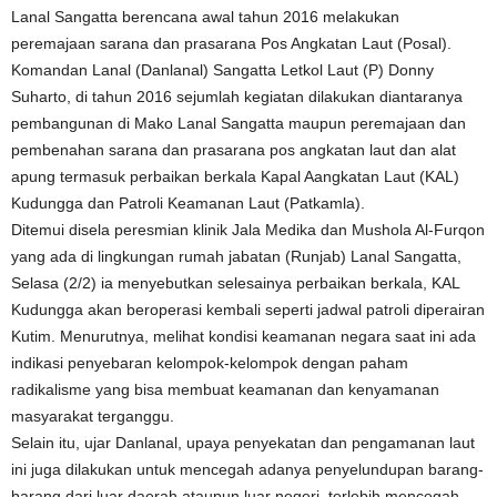
Lanal Sangatta berencana awal tahun 2016 melakukan
peremajaan sarana dan prasarana Pos Angkatan Laut (Posal).
Komandan Lanal (Danlanal) Sangatta Letkol Laut (P) Donny
Suharto, di tahun 2016 sejumlah kegiatan dilakukan diantaranya
pembangunan di Mako Lanal Sangatta maupun peremajaan dan
pembenahan sarana dan prasarana pos angkatan laut dan alat
apung termasuk perbaikan berkala Kapal Aangkatan Laut (KAL)
Kudungga dan Patroli Keamanan Laut (Patkamla).
Ditemui disela peresmian klinik Jala Medika dan Mushola Al-Furqon
yang ada di lingkungan rumah jabatan (Runjab) Lanal Sangatta,
Selasa (2/2) ia menyebutkan selesainya perbaikan berkala, KAL
Kudungga akan beroperasi kembali seperti jadwal patroli diperairan
Kutim. Menurutnya, melihat kondisi keamanan negara saat ini ada
indikasi penyebaran kelompok-kelompok dengan paham
radikalisme yang bisa membuat keamanan dan kenyamanan
masyarakat terganggu.
Selain itu, ujar Danlanal, upaya penyekatan dan pengamanan laut
ini juga dilakukan untuk mencegah adanya penyelundupan barang-
barang dari luar daerah ataupun luar negeri, terlebih mencegah