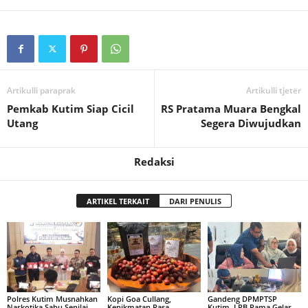
Artikulli paraprak
Artikulli tjetër
Pemkab Kutim Siap Cicil
RS Pratama Muara Bengkal
Utang
Segera Diwujudkan
Redaksi
ARTIKEL TERKAIT
DARI PENULIS
Polres Kutim Musnahkan
Kopi Goa Cullang,
Gandeng DPMPTSP
Narkotika Sabu Senilai
Kenikmatan Rasa
Kutim, LPB Pama Gelar