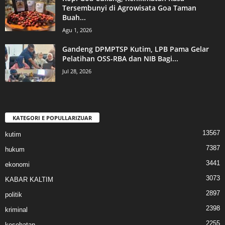
Tersembunyi di Agrowisata Goa Taman
Buah...
Agu 1, 2026
Gandeng DPMPTSP Kutim, LPB Pama Gelar
Pelatihan OSS-RBA dan NIB Bagi...
Jul 28, 2026
KATEGORI E POPULLARIZUAR
13567
kutim
7387
hukum
3441
ekonomi
3073
KABAR KALTIM
2897
politik
2398
kriminal
2255
kesehatan