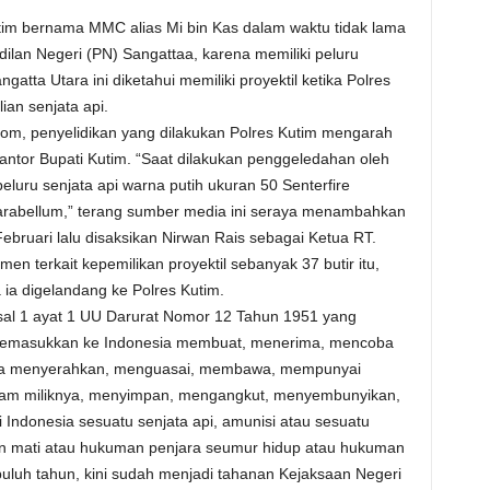
tim bernama MMC alias Mi bin Kas dalam waktu tidak lama
dilan Negeri (PN) Sangattaa, karena memiliki peluru
gatta Utara ini diketahui memiliki proyektil ketika Polres
an senjata api.
om, penyelidikan yang dilakukan Polres Kutim mengarah
ntor Bupati Kutim. “Saat dilakukan penggeledahan oleh
eluru senjata api warna putih ukuran 50 Senterfire
Parabellum,” terang sumber media ini seraya menambahkan
bruari lalu disaksikan Nirwan Rais sebagai Ketua RT.
en terkait kepemilikan proyektil sebanyak 37 butir itu,
ia digelandang ke Polres Kutim.
al 1 ayat 1 UU Darurat Nomor 12 Tahun 1951 yang
 memasukkan ke Indonesia membuat, menerima, mencoba
a menyerahkan, menguasai, membawa, mempunyai
am miliknya, menyimpan, mengangkut, menyembunyikan,
ndonesia sesuatu senjata api, amunisi atau sesuatu
 mati atau hukuman penjara seumur hidup atau hukuman
puluh tahun, kini sudah menjadi tahanan Kejaksaan Negeri