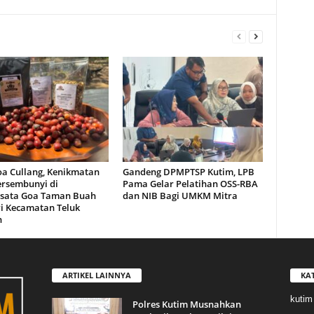
oa Cullang, Kenikmatan
Gandeng DPMPTSP Kutim, LPB
ersembunyi di
Pama Gelar Pelatihan OSS-RBA
sata Goa Taman Buah
dan NIB Bagi UMKM Mitra
i Kecamatan Teluk
n
ARTIKEL LAINNYA
KA
kutim
Polres Kutim Musnahkan