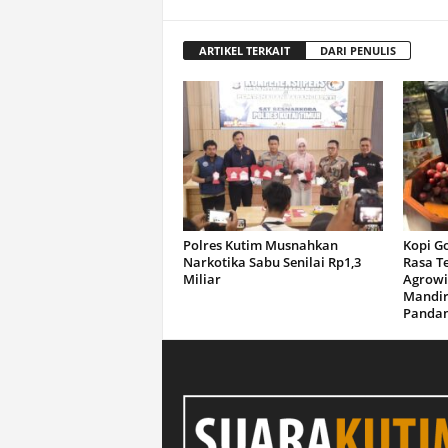
ARTIKEL TERKAIT
DARI PENULIS
Polres Kutim Musnahkan
Kopi G
Narkotika Sabu Senilai Rp1,3
Rasa T
Miliar
Agrowi
Mandir
Panda