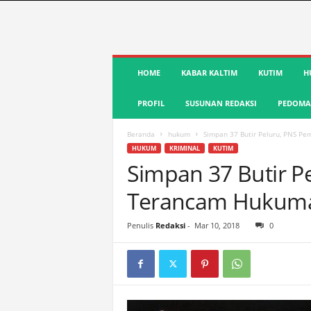
S
HOME
KABAR KALTIM
KUTIM
H
u
a
PROFIL
SUSUNAN REDAKSI
PEDOMAN
r
a
K
Beranda
hukum
Simpan 37 Butir Peluru, PNS P
u
HUKUM
KRIMINAL
KUTIM
t
Simpan 37 Butir P
i
Terancam Hukuma
m
|
T
Penulis
Redaksi
-
Mar 10, 2018
0
e
r
d
e
p
a