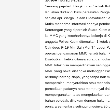
SANGATTA (10/3-2018)
Seorang pejabat di lingkungan Setkab Ku
lagi akan duduk di kursi persakitan Penga
senjata api. Warga Jalaan Hidayatullah San
Kutim menerima informasi adanya pembeli
Keterangan yang diperoleh Suara Kutim.c
ke MMC yang kesehariannya bekerja di Ka
anggota Polres Kutim ditemukan 1 kotak p
Catridges 9×19 Mm Ball (Mui-Tj) Luger 
operasi pengamanan MMC terjadi bulan Fe
Disebutkan, ketika ditanya surat dan dokum
MMC tidak bisa memperlihatkan sehingga 
MMC yang bakal disangka melanggar Pas
berbunyi barang siapa, yang tanpa hak
memperoleh, menyerahkan atau mencob
persediaan padanya atau mempunyai dal
mempergunakan, atau mengeluarkan dari I
bahan peledak, dihukum dengan hukuman
penjara sementara setinggi-tingginya 20 