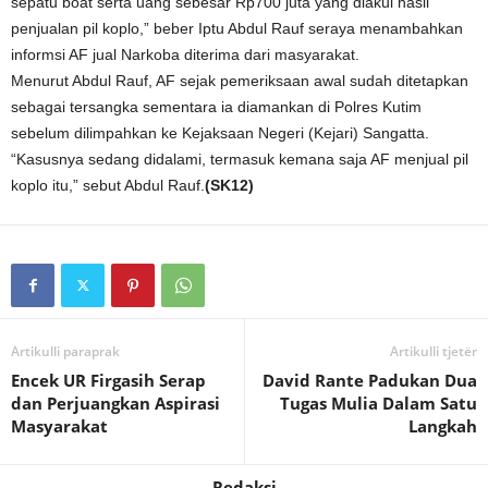
sepatu boat serta uang sebesar Rp700 juta yang diakui hasil
penjualan pil koplo,” beber Iptu Abdul Rauf seraya menambahkan
informsi AF jual Narkoba diterima dari masyarakat.
Menurut Abdul Rauf, AF sejak pemeriksaan awal sudah ditetapkan
sebagai tersangka sementara ia diamankan di Polres Kutim
sebelum dilimpahkan ke Kejaksaan Negeri (Kejari) Sangatta.
“Kasusnya sedang didalami, termasuk kemana saja AF menjual pil
koplo itu,” sebut Abdul Rauf.
(SK12)
Artikulli paraprak
Artikulli tjetër
Encek UR Firgasih Serap
David Rante Padukan Dua
dan Perjuangkan Aspirasi
Tugas Mulia Dalam Satu
Masyarakat
Langkah
Redaksi