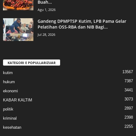
Buah...
Agu 1, 2026
Gandeng DPMPTSP Kutim, LPB Pama Gelar
Pelatihan OSS-RBA dan NIB Bagi...
Jul 28, 2026
KATEGORI E POPULLARIZUAR
13567
kutim
7387
hukum
3441
ekonomi
3073
KABAR KALTIM
2897
politik
2398
kriminal
2255
kesehatan