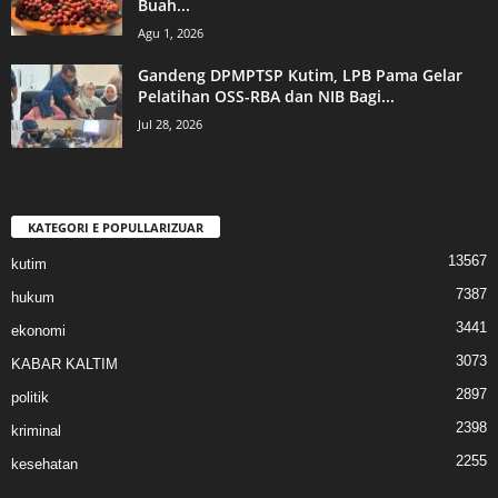
Buah...
Agu 1, 2026
Gandeng DPMPTSP Kutim, LPB Pama Gelar
Pelatihan OSS-RBA dan NIB Bagi...
Jul 28, 2026
KATEGORI E POPULLARIZUAR
13567
kutim
7387
hukum
3441
ekonomi
3073
KABAR KALTIM
2897
politik
2398
kriminal
2255
kesehatan