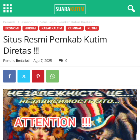
Beranda
ekonomi
Situs Resmi Pemkab Kutim Diretas !!!
EKONOMI
HUKUM
KABAR KALTIM
KRIMINAL
KUTIM
Situs Resmi Pemkab Kutim
Diretas !!!
Penulis
Redaksi
-
Agu 7, 2025
0