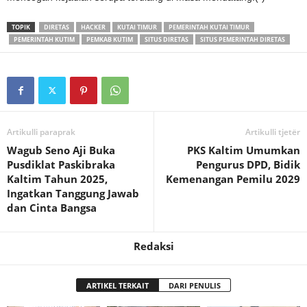
TOPIK
DIRETAS
HACKER
KUTAI TIMUR
PEMERINTAH KUTAI TIMUR
PEMERINTAH KUTIM
PEMKAB KUTIM
SITUS DIRETAS
SITUS PEMERINTAH DIRETAS
Artikulli paraprak
Artikulli tjetër
Wagub Seno Aji Buka
PKS Kaltim Umumkan
Pusdiklat Paskibraka
Pengurus DPD, Bidik
Kaltim Tahun 2025,
Kemenangan Pemilu 2029
Ingatkan Tanggung Jawab
dan Cinta Bangsa
Redaksi
ARTIKEL TERKAIT
DARI PENULIS