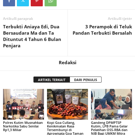
Artikulli paraprak
Artikulli tjetër
Terbukti Aniaya Edi, Dua
3 Perampok di Teluk
Bersaudara Ma dan Ta
Pandan Terbukti Bersalah
Dituntut 4 Tahun 6 Bulan
Penjara
Redaksi
ARTIKEL TERKAIT
DARI PENULIS
Polres Kutim Musnahkan
Kopi Goa Cullang,
Gandeng DPMPTSP
Narkotika Sabu Senilai
Kenikmatan Rasa
Kutim, LPB Pama Gelar
Rp1,3 Miliar
Tersembunyi di
Pelatihan OSS-RBA dan
Agrowisata Goa Taman
NIB Bagi UMKM Mitra