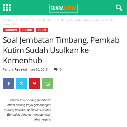
Beranda
ekonomi
Soal Jembatan Timbang, Pemkab Kutim Sudah Usulkan ke
Kemenhub
EKONOMI
HUKUM
KUTIM
Soal Jembatan Timbang, Pemkab
Kutim Sudah Usulkan ke
Kemenhub
Penulis
Redaksi
-
Jan 30, 2018
0
Sebuah truk sedang membawa
enam potong kayu gelondongan
sedang melintas di Tepian Langsat
Bengalon dengan menggunakan
jalan negara.