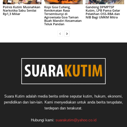
Polres Kutim Musnahkan
Kopi Goa Cullang,
Gandeng DPMPTSP
Narkotika Sabu Senilai
Kenikmatan Rasa
Kutim, LPB Pama Gelar
Rp1,3 Miliar
Tersembunyi di
Pelatihan OSS-RBA dan
Agrowisata Goa Taman
NIB Bagi UMKM Mitra
Buah Mandiri Kecamatan
Teluk Pandan
Suara Kutim adalah media berita online seputar kutim, hukum, ekonomi,
pendidikan dan lain-lain. Kami menyediakan untuk anda berita terupdate,
terdepan dan terakurat.
Hubungi kami:
suarakutim@yahoo.co.id