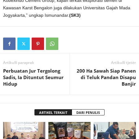
Kobexindo Cement Group, kajian terkait eksplorasi semen di
Kawasan Karst Bengalon juga dilakukan Universitas Gajah Mada
Jogyakarta,” ungkap Ismunandar.
(SK3)
Artikulli paraprak
Artikulli tjetër
Perbuatan Jur Tergolong
200 Ha Sawah Siap Panen
Sadis, Ia Dituntut Seumur
di Teluk Pandan Disapu
Hidup
Banjir
ARTIKEL TERKAIT
DARI PENULIS