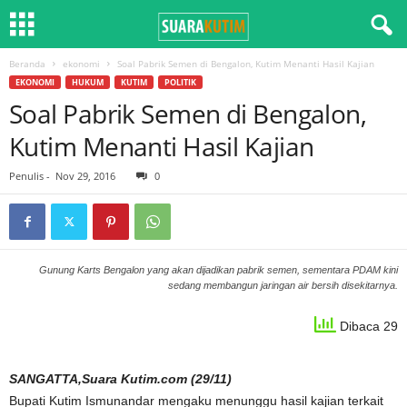
Beranda
ekonomi
Soal Pabrik Semen di Bengalon, Kutim Menanti Hasil Kajian
EKONOMI
HUKUM
KUTIM
POLITIK
Soal Pabrik Semen di Bengalon,
Kutim Menanti Hasil Kajian
Penulis
-
Nov 29, 2016
0
Gunung Karts Bengalon yang akan dijadikan pabrik semen, sementara PDAM kini
sedang membangun jaringan air bersih disekitarnya.
Dibaca 29
SANGATTA,Suara Kutim.com (29/11)
Bupati Kutim Ismunandar mengaku menunggu hasil kajian terkait