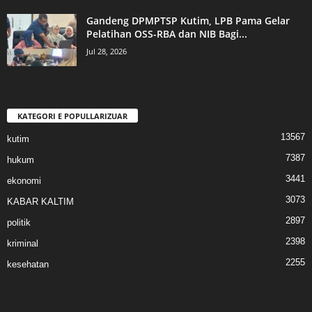
Gandeng DPMPTSP Kutim, LPB Pama Gelar
Pelatihan OSS-RBA dan NIB Bagi...
Jul 28, 2026
KATEGORI E POPULLARIZUAR
13567
kutim
7387
hukum
3441
ekonomi
3073
KABAR KALTIM
2897
politik
2398
kriminal
2255
kesehatan