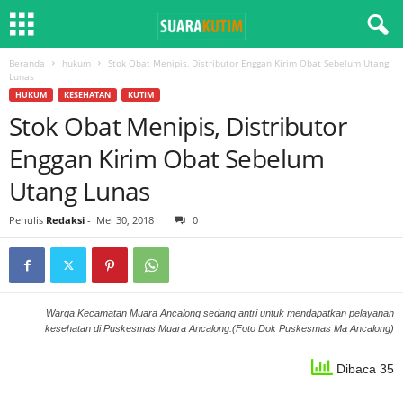
Beranda
hukum
Stok Obat Menipis, Distributor Enggan Kirim Obat Sebelum Utang
Lunas
HUKUM
KESEHATAN
KUTIM
Stok Obat Menipis, Distributor
Enggan Kirim Obat Sebelum
Utang Lunas
Penulis
Redaksi
-
Mei 30, 2018
0
Warga Kecamatan Muara Ancalong sedang antri untuk mendapatkan pelayanan
kesehatan di Puskesmas Muara Ancalong.(Foto Dok Puskesmas Ma Ancalong)
Dibaca 35