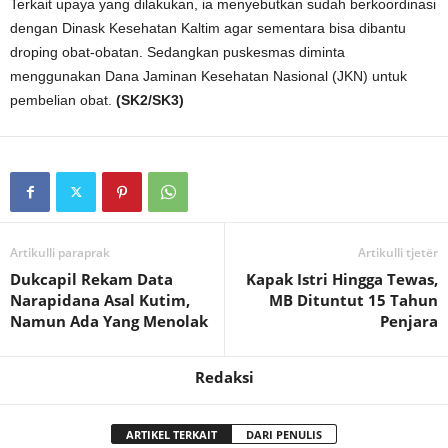
Terkait upaya yang dilakukan, ia menyebutkan sudah berkoordinasi
dengan Dinask Kesehatan Kaltim agar sementara bisa dibantu
droping obat-obatan. Sedangkan puskesmas diminta
menggunakan Dana Jaminan Kesehatan Nasional (JKN) untuk
pembelian obat.
(SK2/SK3)
Artikulli paraprak
Artikulli tjetër
Dukcapil Rekam Data
Kapak Istri Hingga Tewas,
Narapidana Asal Kutim,
MB Dituntut 15 Tahun
Namun Ada Yang Menolak
Penjara
Redaksi
ARTIKEL TERKAIT
DARI PENULIS