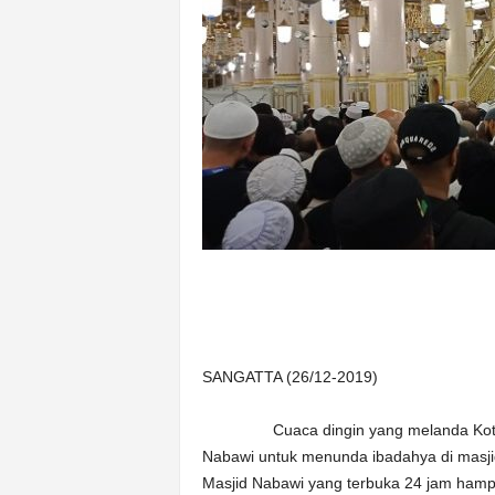
k
u
r
a
t
SANGATTA (26/12-2019)
Cuaca dingin yang melanda Kota Mad
Nabawi untuk menunda ibadahya di masji
Masjid Nabawi yang terbuka 24 jam hampir