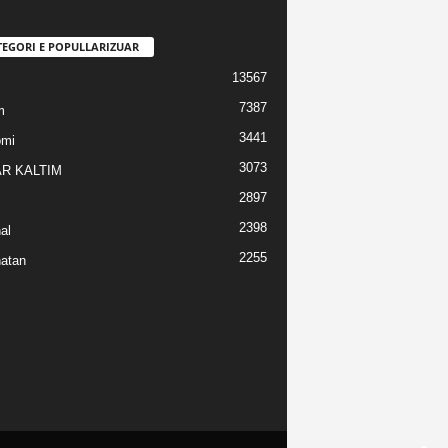
TEGORI E POPULLARIZUAR
13567
7387
m
3441
omi
3073
R KALTIM
2897
2398
al
2255
atan