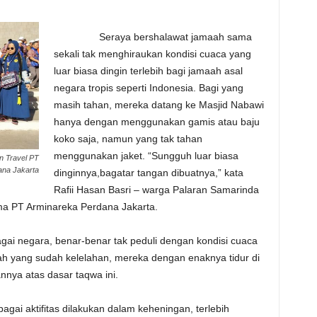
Seraya bershalawat jamaah sama
sekali tak menghiraukan kondisi cuaca yang
luar biasa dingin terlebih bagi jamaah asal
negara tropis seperti Indonesia. Bagi yang
masih tahan, mereka datang ke Masjid Nabawi
hanya dengan menggunakan gamis atau baju
koko saja, namun yang tak tahan
menggunakan jaket. “Sungguh luar biasa
 Travel PT
ana Jakarta
dinginnya,bagatar tangan dibuatnya,” kata
Rafii Hasan Basri – warga Palaran Samarinda
a PT Arminareka Perdana Jakarta.
gara, benar-benar tak peduli dengan kondisi cuaca
h yang sudah kelelahan, mereka dengan enaknya tidur di
annya atas dasar taqwa ini.
ktifitas dilakukan dalam keheningan, terlebih