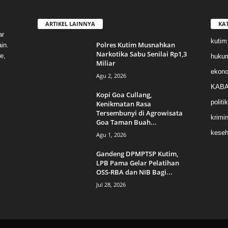
ARTIKEL LAINNYA
KA
ar
kutim
Polres Kutim Musnahkan
in.
Narkotika Sabu Senilai Rp1,3
e,
huku
Miliar
ekon
Agu 2, 2026
KABA
Kopi Goa Cullang,
politik
Kenikmatan Rasa
Tersembunyi di Agrowisata
krimin
Goa Taman Buah...
keseh
Agu 1, 2026
Gandeng DPMPTSP Kutim,
LPB Pama Gelar Pelatihan
OSS-RBA dan NIB Bagi...
Jul 28, 2026