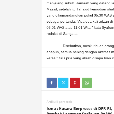
menjelang subuh. Jamaah yang datang lan
Masjid, setelah itu Tahajud kemudian sha
yang dikumandangkan pukul 05.30 WAS 
sebagai pertanda. “Ada dua kali adzan d
06.01 WAS atau 11.01 Wita,” kata Syafra
redaksi di Sangatta.
Disebutkan, meski ribuan orang data
apapun, semua hening dengan aktifitas m
keras,” tulis pria yang akrab disapa Ivan i
Artikulli paraprak
Ismu : Kutara Berproses di DPR-RI,
Pemkab Langsung Sediakan Rp300