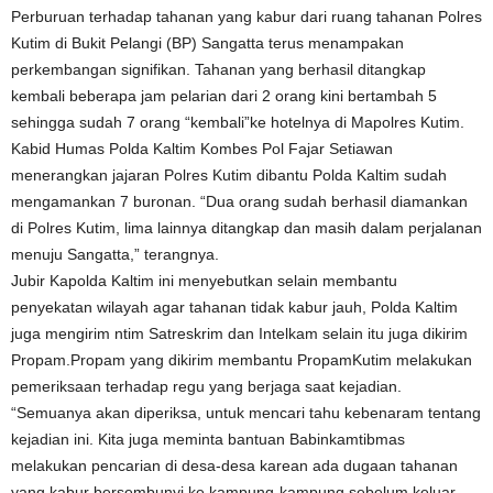
Perburuan terhadap tahanan yang kabur dari ruang tahanan Polres
Kutim di Bukit Pelangi (BP) Sangatta terus menampakan
perkembangan signifikan. Tahanan yang berhasil ditangkap
kembali beberapa jam pelarian dari 2 orang kini bertambah 5
sehingga sudah 7 orang “kembali”ke hotelnya di Mapolres Kutim.
Kabid Humas Polda Kaltim Kombes Pol Fajar Setiawan
menerangkan jajaran Polres Kutim dibantu Polda Kaltim sudah
mengamankan 7 buronan. “Dua orang sudah berhasil diamankan
di Polres Kutim, lima lainnya ditangkap dan masih dalam perjalanan
menuju Sangatta,” terangnya.
Jubir Kapolda Kaltim ini menyebutkan selain membantu
penyekatan wilayah agar tahanan tidak kabur jauh, Polda Kaltim
juga mengirim ntim Satreskrim dan Intelkam selain itu juga dikirim
Propam.Propam yang dikirim membantu PropamKutim melakukan
pemeriksaan terhadap regu yang berjaga saat kejadian.
“Semuanya akan diperiksa, untuk mencari tahu kebenaram tentang
kejadian ini. Kita juga meminta bantuan Babinkamtibmas
melakukan pencarian di desa-desa karean ada dugaan tahanan
yang kabur bersembunyi ke kampung-kampung sebelum keluar