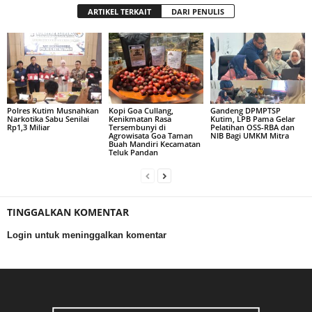
ARTIKEL TERKAIT
DARI PENULIS
Polres Kutim Musnahkan
Kopi Goa Cullang,
Gandeng DPMPTSP
Narkotika Sabu Senilai
Kenikmatan Rasa
Kutim, LPB Pama Gelar
Rp1,3 Miliar
Tersembunyi di
Pelatihan OSS-RBA dan
Agrowisata Goa Taman
NIB Bagi UMKM Mitra
Buah Mandiri Kecamatan
Teluk Pandan
TINGGALKAN KOMENTAR
Login untuk meninggalkan komentar