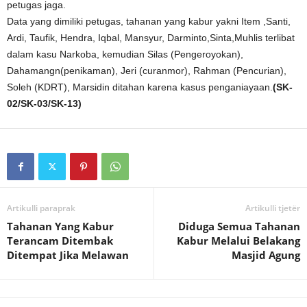
petugas jaga.
Data yang dimiliki petugas, tahanan yang kabur yakni Item ,Santi,
Ardi, Taufik, Hendra, Iqbal, Mansyur, Darminto,Sinta,Muhlis terlibat
dalam kasu Narkoba, kemudian Silas (Pengeroyokan),
Dahamangn(penikaman), Jeri (curanmor), Rahman (Pencurian),
Soleh (KDRT), Marsidin ditahan karena kasus penganiayaan.
(SK-
02/SK-03/SK-13)
Artikulli paraprak
Artikulli tjetër
Tahanan Yang Kabur
Diduga Semua Tahanan
Terancam Ditembak
Kabur Melalui Belakang
Ditempat Jika Melawan
Masjid Agung