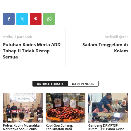
Artikulli paraprak
Artikulli tjetër
Puluhan Kades Minta ADD
Sadam Tenggelam di
Tahap II Tidak Distop
Kolam
Semua
ARTIKEL TERKAIT
DARI PENULIS
Polres Kutim Musnahkan
Kopi Goa Cullang,
Gandeng DPMPTSP
Narkotika Sabu Senilai
Kenikmatan Rasa
Kutim, LPB Pama Gelar