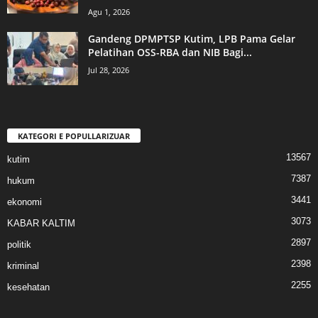
Agu 1, 2026
Gandeng DPMPTSP Kutim, LPB Pama Gelar
Pelatihan OSS-RBA dan NIB Bagi...
Jul 28, 2026
KATEGORI E POPULLARIZUAR
13567
kutim
7387
hukum
3441
ekonomi
3073
KABAR KALTIM
2897
politik
2398
kriminal
2255
kesehatan