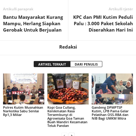
Artikulli paraprak
Artikulli tjetër
Bantu Masyarakat Kurang
KPC dan PMI Kutim Peduli
Mampu, Herlang Siapkan
Palu : 3.000 Paket Sekolah
Gerobak Untuk Berjualan
Diserahkan Hari Ini
Redaksi
ARTIKEL TERKAIT
DARI PENULIS
Polres Kutim Musnahkan
Kopi Goa Cullang,
Gandeng DPMPTSP
Narkotika Sabu Senilai
Kenikmatan Rasa
Kutim, LPB Pama Gelar
Rp1,3 Miliar
Tersembunyi di
Pelatihan OSS-RBA dan
Agrowisata Goa Taman
NIB Bagi UMKM Mitra
Buah Mandiri Kecamatan
Teluk Pandan