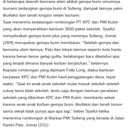
di beberapa daerah bencana alam akibat gempa bumi umumnya
tsunami sedangkan gempa bumi di Sulteng, dampak lainnya yakni
likuifaksi dan tanah longsor selain tsunami.
Saat menerima kedatangan rombongan PT KPC dan PMI Kutim
yang akan menyerahkan bantuan 3000 paket sekolah, Syaiful
menyebutkan gempa bumi plus yang menimpa Sulteng, Jumat
(28/9) merupakan gempa bumi memilukan. “Setelah gempa dan
bencana alam lainnya, Palu dan lokasi lainnya seperto kota hantu
karena benar-benar gelap gulita, belakangan baru diketahui apa
yang terjadi dimana banyak korban berjatuhan,” bebernya.
Kepada rombongan yang dipimpin Felly Lung, diakui bantuan
karyawan KPC dan PMI Kutim hasil penggalangan dana, tepat
waktu. “Saat ini anak-anak sekolah mulai masuk sekolah setelah
cukup lama tidak sekolah, tentu saja dengan bantuan peralatan
sekolah yang diberikan KPC dan PMI Kutim, membantu sekali
karena anak-anak korban gempa bumi, likuifaksi dan tanah lonsor
sama sekali tidak punya apa-apa lagi,” beber Syaiful ketika
menerima rombongan di Markas PMI Sulteng yang berada di Jalan
Kartini Palu, Jumat (2/11).