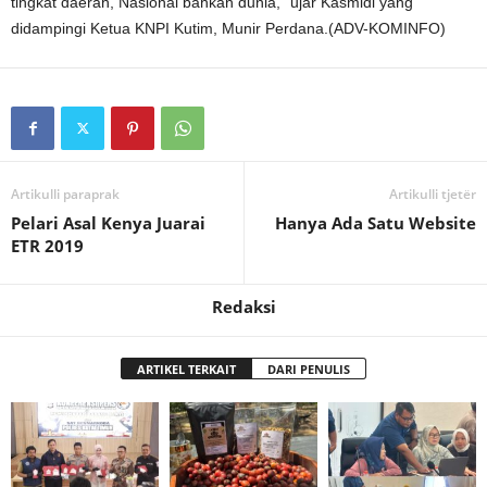
tingkat daerah, Nasional bahkan dunia,” ujar Kasmidi yang
didampingi Ketua KNPI Kutim, Munir Perdana.(ADV-KOMINFO)
Artikulli paraprak
Artikulli tjetër
Pelari Asal Kenya Juarai
Hanya Ada Satu Website
ETR 2019
Redaksi
ARTIKEL TERKAIT
DARI PENULIS