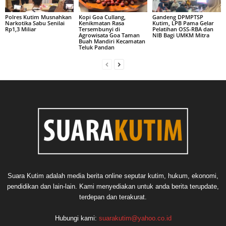
Polres Kutim Musnahkan
Kopi Goa Cullang,
Gandeng DPMPTSP
Narkotika Sabu Senilai
Kenikmatan Rasa
Kutim, LPB Pama Gelar
Rp1,3 Miliar
Tersembunyi di
Pelatihan OSS-RBA dan
Agrowisata Goa Taman
NIB Bagi UMKM Mitra
Buah Mandiri Kecamatan
Teluk Pandan
Suara Kutim adalah media berita online seputar kutim, hukum, ekonomi,
pendidikan dan lain-lain. Kami menyediakan untuk anda berita terupdate,
terdepan dan terakurat.
Hubungi kami:
suarakutim@yahoo.co.id